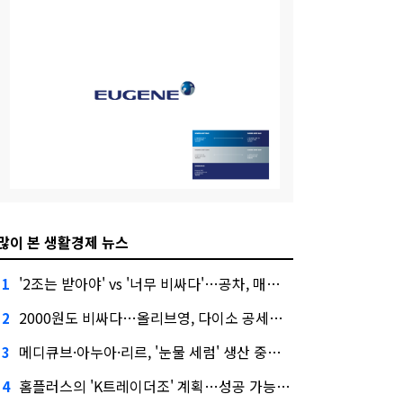
많이 본 생활경제 뉴스
'2조는 받아야' vs '너무 비싸다'…공차, 매각 성공할까
1
2000원도 비싸다…올리브영, 다이소 공세에 '가성비'로 맞불
2
메디큐브·아누아·리르, '눈물 세럼' 생산 중단한다
3
홈플러스의 'K트레이더조' 계획…성공 가능성은 '글쎄'
4