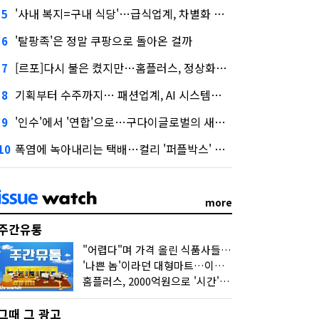
'사내 복지=구내 식당'…급식업계, 차별화 경쟁 본격화
5
'탈팡족'은 정말 쿠팡으로 돌아온 걸까
6
[르포]다시 불은 켰지만…홈플러스, 정상화까진 '까마득'
7
기획부터 수주까지… 패션업계, AI 시스템화 박차
8
'인수'에서 '연합'으로…구다이글로벌의 새로운 투자법
9
폭염에 녹아내리는 택배…컬리 '퍼플박스' 대안 될까
10
more
주간유통
"어렵다"며 가격 올린 식품사들…진짜 어려운 거 맞아?
'나쁜 놈'이라던 대형마트…이젠 '불쌍한 놈' 됐다
홈플러스, 2000억원으로 '시간'을 샀다
그때 그 광고