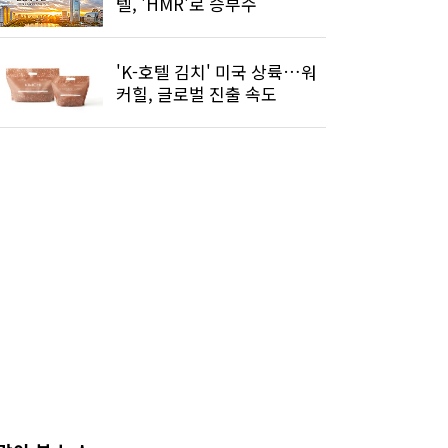
텔, 'HMR'로 승부수
'K-호텔 김치' 미국 상륙…워
커힐, 글로벌 진출 속도