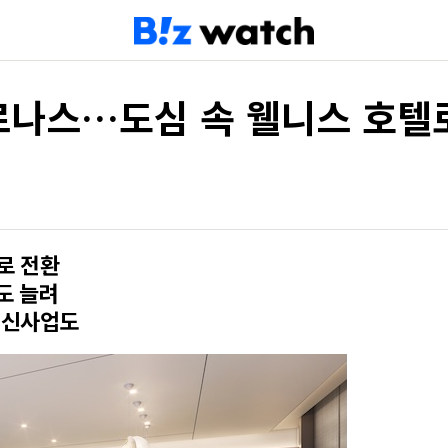
파르나스…도심 속 웰니스 호텔
로 전환
도 늘려
 신사업도