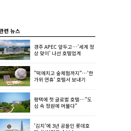
관련 뉴스
경주 APEC 앞두고…'세계 정
상 맞이' 나선 호텔업계
"떡메치고 숲체험까지"…'한
가위 연휴' 호텔서 보내기
평택에 첫 글로벌 호텔…"도
심 속 정원에 머물다"
'김치'에 3년 공들인 롯데호