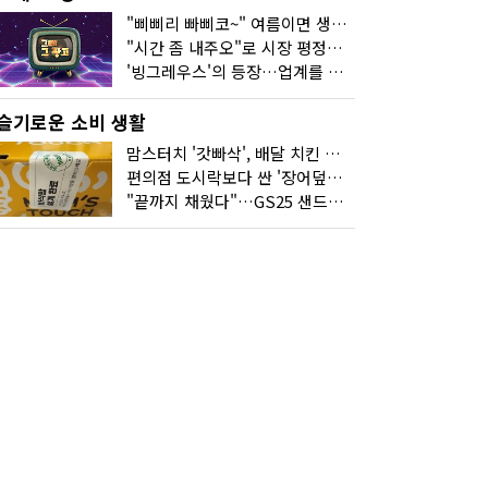
"삐삐리 빠삐코~" 여름이면 생각나는 그 노래
"시간 좀 내주오"로 시장 평정한 하이마트
'빙그레우스'의 등장…업계를 흔든 '세계관' 마케팅
슬기로운 소비 생활
맘스터치 '갓빠삭', 배달 치킨 선입견을 바꿨다
편의점 도시락보다 싼 '장어덮밥'…오뚜기가 해냈다
"끝까지 채웠다"…GS25 샌드위치의 달라진 '속'사정