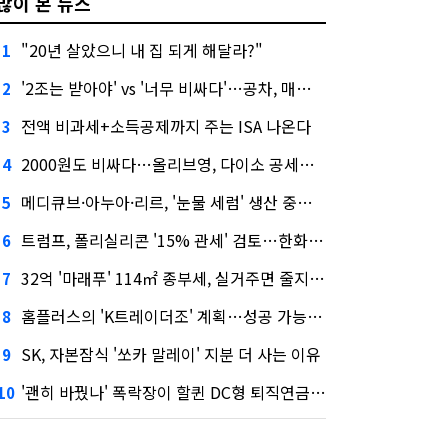
많이 본 뉴스
"20년 살았으니 내 집 되게 해달라?"
1
'2조는 받아야' vs '너무 비싸다'…공차, 매각 성공할까
2
전액 비과세+소득공제까지 주는 ISA 나온다
3
2000원도 비싸다…올리브영, 다이소 공세에 '가성비'로 맞불
4
메디큐브·아누아·리르, '눈물 세럼' 생산 중단한다
5
트럼프, 폴리실리콘 '15% 관세' 검토…한화큐셀·OCI 영향은?
6
32억 '마래푸' 114㎡ 종부세, 실거주면 줄지만 안 살면 2.5배
7
홈플러스의 'K트레이더조' 계획…성공 가능성은 '글쎄'
8
SK, 자본잠식 '쏘카 말레이' 지분 더 사는 이유
9
'괜히 바꿨나' 폭락장이 할퀸 DC형 퇴직연금…전문가 조언은
10