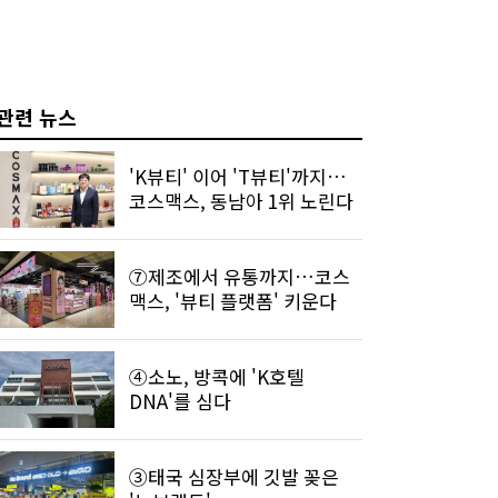
관련 뉴스
'K뷰티' 이어 'T뷰티'까지…
코스맥스, 동남아 1위 노린다
⑦제조에서 유통까지…코스
맥스, '뷰티 플랫폼' 키운다
④소노, 방콕에 'K호텔
DNA'를 심다
③태국 심장부에 깃발 꽂은