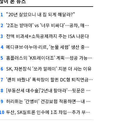
많이 본 뉴스
"20년 살았으니 내 집 되게 해달라?"
1
'2조는 받아야' vs '너무 비싸다'…공차, 매각 성공할까
2
전액 비과세+소득공제까지 주는 ISA 나온다
3
메디큐브·아누아·리르, '눈물 세럼' 생산 중단한다
4
홈플러스의 'K트레이더조' 계획…성공 가능성은 '글쎄'
5
SK, 자본잠식 '쏘카 말레이' 지분 더 사는 이유
6
'괜히 바꿨나' 폭락장이 할퀸 DC형 퇴직연금…전문가 조언은
7
[부동산세 대수술]'2년내 팔아라'…뒷문은 열었다
8
허리휘는 '간병비' 건강보험 적용하면…내 간병보험은?
9
두산, SK실트론 인수에 1조 차입…추가 부담은?
10