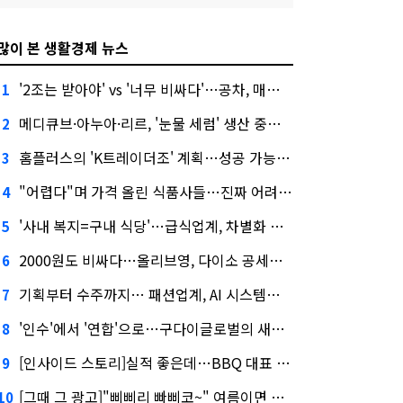
많이 본 생활경제 뉴스
'2조는 받아야' vs '너무 비싸다'…공차, 매각 성공할까
1
메디큐브·아누아·리르, '눈물 세럼' 생산 중단한다
2
홈플러스의 'K트레이더조' 계획…성공 가능성은 '글쎄'
3
"어렵다"며 가격 올린 식품사들…진짜 어려운 거 맞아?
4
'사내 복지=구내 식당'…급식업계, 차별화 경쟁 본격화
5
2000원도 비싸다…올리브영, 다이소 공세에 '가성비'로 맞불
6
기획부터 수주까지… 패션업계, AI 시스템화 박차
7
'인수'에서 '연합'으로…구다이글로벌의 새로운 투자법
8
[인사이드 스토리]실적 좋은데…BBQ 대표 '파리목숨'된 이유
9
[그때 그 광고]"삐삐리 빠삐코~" 여름이면 생각나는 그 노래
10