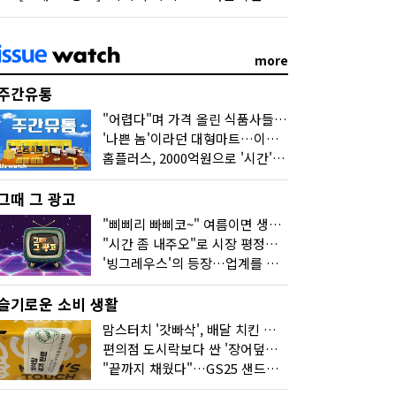
more
주간유통
"어렵다"며 가격 올린 식품사들…진짜 어려운 거 맞아?
'나쁜 놈'이라던 대형마트…이젠 '불쌍한 놈' 됐다
홈플러스, 2000억원으로 '시간'을 샀다
그때 그 광고
"삐삐리 빠삐코~" 여름이면 생각나는 그 노래
"시간 좀 내주오"로 시장 평정한 하이마트
'빙그레우스'의 등장…업계를 흔든 '세계관' 마케팅
슬기로운 소비 생활
맘스터치 '갓빠삭', 배달 치킨 선입견을 바꿨다
편의점 도시락보다 싼 '장어덮밥'…오뚜기가 해냈다
"끝까지 채웠다"…GS25 샌드위치의 달라진 '속'사정