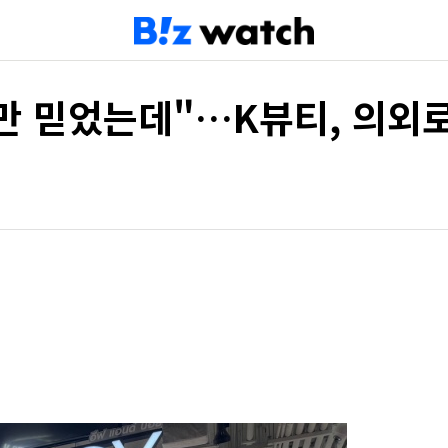
한류만 믿었는데"…K뷰티, 의외