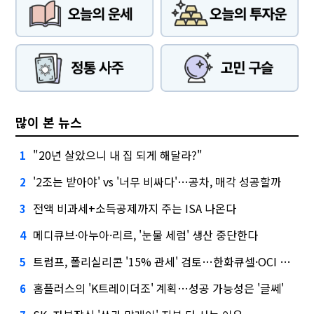
많이 본 뉴스
"20년 살았으니 내 집 되게 해달라?"
1
'2조는 받아야' vs '너무 비싸다'…공차, 매각 성공할까
2
전액 비과세+소득공제까지 주는 ISA 나온다
3
메디큐브·아누아·리르, '눈물 세럼' 생산 중단한다
4
트럼프, 폴리실리콘 '15% 관세' 검토…한화큐셀·OCI 영향은?
5
홈플러스의 'K트레이더조' 계획…성공 가능성은 '글쎄'
6