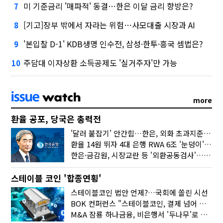
미 기준금리 '매파적' 동결…한은 이달 금리 향방은?
7
[기고]장부 밖에서 자라는 위험…사모대출 시장과 AI
8
'본입찰 D-1' KDB생명 인수전, 삼성·한투·흥국 셈법은?
9
주담대 이자상환 소득공제도 '실거주자'만 가능
10
more
환율 공포, 당국은 총력전
'달러 붙잡기' 안간힘…한은, 외화 초과지준에 이자 6개월 더
환율 14원 뛰자 4대 은행 RWA 6조 '눈덩이'…2배 뛴 2분기는?
한은·금감원, 시장교란 등 '외환공동검사'…환율 급등 전방위 대응
스테이블 코인 '합종연횡'
스테이블코인 법안 언제?…국회에 쏠린 시선
BOK 컨퍼런스 "스테이블코인, 결제 넘어 보험 대출 등 금융 연결 도구"
M&A 잠룡 하나금융, 비은행서 '두나무'로 눈돌린 이유는