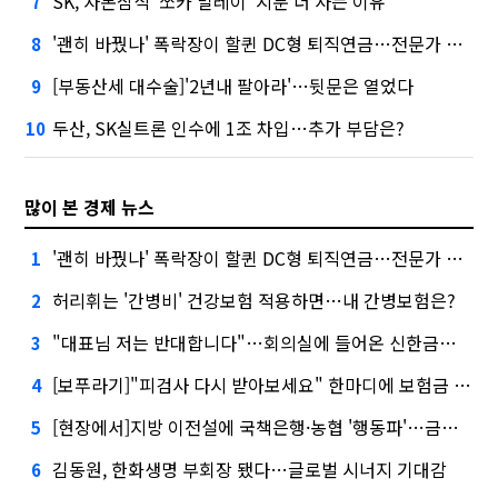
SK, 자본잠식 '쏘카 말레이' 지분 더 사는 이유
7
'괜히 바꿨나' 폭락장이 할퀸 DC형 퇴직연금…전문가 조언은
8
[부동산세 대수술]'2년내 팔아라'…뒷문은 열었다
9
두산, SK실트론 인수에 1조 차입…추가 부담은?
10
많이 본 경제 뉴스
'괜히 바꿨나' 폭락장이 할퀸 DC형 퇴직연금…전문가 조언은
1
허리휘는 '간병비' 건강보험 적용하면…내 간병보험은?
2
"대표님 저는 반대합니다"…회의실에 들어온 신한금융 AI
3
[보푸라기]"피검사 다시 받아보세요" 한마디에 보험금 못 받을 뻔?
4
[현장에서]지방 이전설에 국책은행·농협 '행동파'…금감원 '신중모드'
5
김동원, 한화생명 부회장 됐다…글로벌 시너지 기대감
6