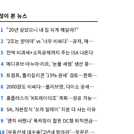
많이 본 뉴스
"20년 살았으니 내 집 되게 해달라?"
1
'2조는 받아야' vs '너무 비싸다'…공차, 매각 성공할까
2
전액 비과세+소득공제까지 주는 ISA 나온다
3
메디큐브·아누아·리르, '눈물 세럼' 생산 중단한다
4
트럼프, 폴리실리콘 '15% 관세' 검토…한화큐셀·OCI 영향은?
5
2000원도 비싸다…올리브영, 다이소 공세에 '가성비'로 맞불
6
홈플러스의 'K트레이더조' 계획…성공 가능성은 '글쎄'
7
SK, 자본잠식 '쏘카 말레이' 지분 더 사는 이유
8
'괜히 바꿨나' 폭락장이 할퀸 DC형 퇴직연금…전문가 조언은
9
[부동산세 대수술]'2년내 팔아라'…뒷문은 열었다
10