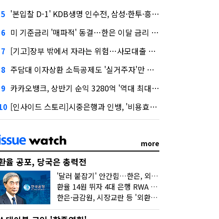
'본입찰 D-1' KDB생명 인수전, 삼성·한투·흥국 셈법은?
5
미 기준금리 '매파적' 동결…한은 이달 금리 향방은?
6
[기고]장부 밖에서 자라는 위험…사모대출 시장과 AI
7
주담대 이자상환 소득공제도 '실거주자'만 가능
8
카카오뱅크, 상반기 순익 3280억 '역대 최대'…"캐피탈, 자산 1조원 이상"
9
[인사이드 스토리]시중은행과 인뱅, '비용효율성' 다른 잣대 왜?
10
more
환율 공포, 당국은 총력전
'달러 붙잡기' 안간힘…한은, 외화 초과지준에 이자 6개월 더
환율 14원 뛰자 4대 은행 RWA 6조 '눈덩이'…2배 뛴 2분기는?
한은·금감원, 시장교란 등 '외환공동검사'…환율 급등 전방위 대응