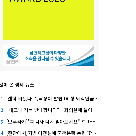
많이 본 경제 뉴스
'괜히 바꿨나' 폭락장이 할퀸 DC형 퇴직연금…전문가 조언은
1
"대표님 저는 반대합니다"…회의실에 들어온 신한금융 AI
2
[보푸라기]"피검사 다시 받아보세요" 한마디에 보험금 못 받을 뻔?
3
[현장에서]지방 이전설에 국책은행·농협 '행동파'…금감원 '신중모드'
4