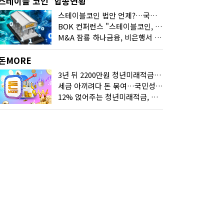
스테이블 코인 '합종연횡'
스테이블코인 법안 언제?…국회에 쏠린 시선
BOK 컨퍼런스 "스테이블코인, 결제 넘어 보험 대출 등 금융 연결 도구"
M&A 잠룡 하나금융, 비은행서 '두나무'로 눈돌린 이유는
돈MORE
3년 뒤 2200만원 청년미래적금, 최고 금리 받으려면?
세금 아끼려다 돈 묶여…국민성장펀드 누가 가입하면 좋을까
12% 얹어주는 청년미래적금, 갈아타기 거절 될수 있어요