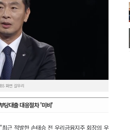
KBS 화면 갈무리
부당대출 대응절차 '미비'
"최근 적발한 손태승 전 우리금융지주 회장의 우