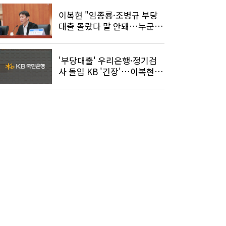
이복현 "임종룡·조병규 부당
대출 몰랐다 말 안돼…누군가
책임져야"
'부당대출' 우리은행·정기검
사 돌입 KB '긴장'…이복현
'직격' 후폭풍?