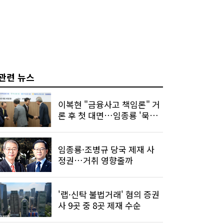
관련 뉴스
이복현 "금융사고 책임론" 거
론 후 첫 대면…임종룡 '묵묵
부답'
임종룡·조병규 당국 제재 사
정권…거취 영향줄까
'랩·신탁 불법거래' 혐의 증권
사 9곳 중 8곳 제재 수순