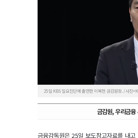
25일 KBS 일요진단에 출연한 이복현 금감원장. /사진=
금감원, 우리금융 
금융감독원은 25일 보도참고자료를 내고 