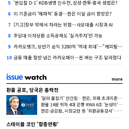
'본입찰 D-1' KDB생명 인수전, 삼성·한투·흥국 셈법은?
5
미 기준금리 '매파적' 동결…한은 이달 금리 향방은?
6
[기고]장부 밖에서 자라는 위험…사모대출 시장과 AI
7
주담대 이자상환 소득공제도 '실거주자'만 가능
8
카카오뱅크, 상반기 순익 3280억 '역대 최대'…"캐피탈, 자산 1조원 이상"
9
금융 매출 절반 넘긴 카카오페이…돈 버는 구조 달라졌다
10
more
환율 공포, 당국은 총력전
'달러 붙잡기' 안간힘…한은, 외화 초과지준에 이자 6개월 더
환율 14원 뛰자 4대 은행 RWA 6조 '눈덩이'…2배 뛴 2분기는?
한은·금감원, 시장교란 등 '외환공동검사'…환율 급등 전방위 대응
스테이블 코인 '합종연횡'