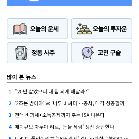
많이 본 뉴스
"20년 살았으니 내 집 되게 해달라?"
1
'2조는 받아야' vs '너무 비싸다'…공차, 매각 성공할까
2
전액 비과세+소득공제까지 주는 ISA 나온다
3
메디큐브·아누아·리르, '눈물 세럼' 생산 중단한다
4
트럼프, 폴리실리콘 '15% 관세' 검토…한화큐셀·OCI 영향은?
5