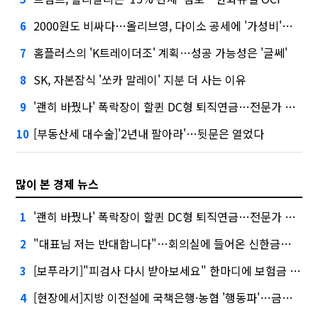
2000원도 비싸다…올리브영, 다이소 공세에 '가성비'로 맞불
6
홈플러스의 'K트레이더조' 계획…성공 가능성은 '글쎄'
7
SK, 자본잠식 '쏘카 말레이' 지분 더 사는 이유
8
'괜히 바꿨나' 폭락장이 할퀸 DC형 퇴직연금…전문가 조언은
9
[부동산세 대수술]'2년내 팔아라'…뒷문은 열었다
10
많이 본 경제 뉴스
'괜히 바꿨나' 폭락장이 할퀸 DC형 퇴직연금…전문가 조언은
1
"대표님 저는 반대합니다"…회의실에 들어온 신한금융 AI
2
[보푸라기]"피검사 다시 받아보세요" 한마디에 보험금 못 받을 뻔?
3
[현장에서]지방 이전설에 국책은행·농협 '행동파'…금감원 '신중모드'
4