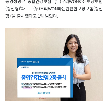
동양생명은 종합건강보험 '(무)우리WON하는보장보험
(갱신형)'과 '(무)우리WON하는간편한보장보험(갱신
형)'을 출시했다고 1일 밝혔다.