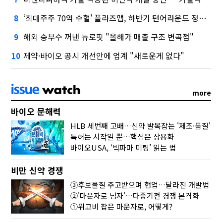
‘최대주주 70억 수혈' 플라즈맵, 하반기 턴어라운드 정조준
8
해외 승부수 꺼낸 뉴로핏 "올해가 매출 구조 변곡점"
9
제약·바이오 공시 개선안에 업계 "새로운게 없다"
10
more
바이오 문해력
HLB 세번째 고배…신약 발목잡는 '제조·품질'
특허는 시작일 뿐…핵심은 상용화
바이오USA, ‘빅파마 미팅’ 읽는 법
비만 신약 경쟁
③후보물질 주고받으며 협업…달라진 개발법
②'마운자로 넘자'…다중기전 경쟁 본격화
①위고비 잡은 마운자로, 어떻게?