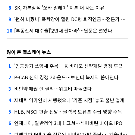
SK, 자본잠식 '쏘카 말레이' 지분 더 사는 이유
8
'괜히 바꿨나' 폭락장이 할퀸 DC형 퇴직연금…전문가 조언은
9
[부동산세 대수술]'2년내 팔아라'…뒷문은 열었다
10
많이 본 헬스케어 뉴스
'인공장기 쓰임새 주목'…K-바이오 신약개발 경쟁 후끈
1
P-CAB 신약 경쟁 2라운드…보신티 복제약 쏟아진다
2
비만약 패권 쥔 릴리…위고비 따돌렸다
3
제네릭 약가인하 시행됐으나 '기준 시점' 놓고 뿔난 업계
4
HLB, MSCI 편출 전망…블랙록 보유분 수급 영향 주목
5
인제니아, 일반청약 3대 1 그쳐…식어버린 바이오 IPO
6
디앤디파마텍 기술 적용된 비만약 개발 중단…"기술력 문제 아냐"
7