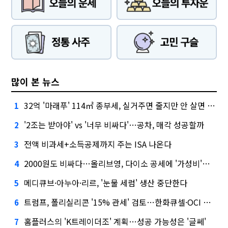
많이 본 뉴스
32억 '마래푸' 114㎡ 종부세, 실거주면 줄지만 안 살면 2.5배
1
'2조는 받아야' vs '너무 비싸다'…공차, 매각 성공할까
2
전액 비과세+소득공제까지 주는 ISA 나온다
3
2000원도 비싸다…올리브영, 다이소 공세에 '가성비'로 맞불
4
메디큐브·아누아·리르, '눈물 세럼' 생산 중단한다
5
트럼프, 폴리실리콘 '15% 관세' 검토…한화큐셀·OCI 영향은?
6
홈플러스의 'K트레이더조' 계획…성공 가능성은 '글쎄'
7