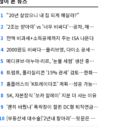
많이 본 뉴스
"20년 살았으니 내 집 되게 해달라?"
1
'2조는 받아야' vs '너무 비싸다'…공차, 매각 성공할까
2
전액 비과세+소득공제까지 주는 ISA 나온다
3
2000원도 비싸다…올리브영, 다이소 공세에 '가성비'로 맞불
4
메디큐브·아누아·리르, '눈물 세럼' 생산 중단한다
5
트럼프, 폴리실리콘 '15% 관세' 검토…한화큐셀·OCI 영향은?
6
홈플러스의 'K트레이더조' 계획…성공 가능성은 '글쎄'
7
SK, 자본잠식 '쏘카 말레이' 지분 더 사는 이유
8
'괜히 바꿨나' 폭락장이 할퀸 DC형 퇴직연금…전문가 조언은
9
[부동산세 대수술]'2년내 팔아라'…뒷문은 열었다
10