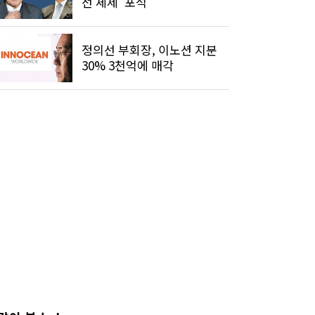
선 체제' 포석
정의선 부회장, 이노션 지분
30% 3천억에 매각