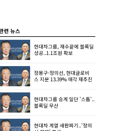
관련 뉴스
현대차그룹, 재수끝에 블록딜
성공..1.1조원 확보
정몽구·정의선, 현대글로비
스 지분 13.39% 매각 재추진
현대차그룹 승계 일단 '스톱'..
블록딜 무산
현대차 계열 새판짜기..'정의