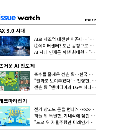
more
AX 3.0 시대
AI로 제조업 대전환 이끈다…"2030년까지 민관합동 20조 투자"
②데이터센터? 토큰 공장으로 변신
AI 시대 인재론 꺼낸 최태원…"협업이 경쟁력"
뜨거운 AI 반도체
총수들 줄세운 젠슨 황…한국 산업계 새판 짰다
"결과로 보여주겠다"…전영현, 젠슨 황과 HBM5 논의
젠슨 황 "엔비디아와 LG는 하나의 거대한 팀"
테크따라잡기
전기 창고도 돈을 번다?…ESS의 '두뇌' EMO가 뭐길래
하늘 위 특별함, 기내식에 담긴 기술의 세계
"도로 위 자율주행만 미래인가요"…진흙탕서 길 내는 HD현대 AI 기술