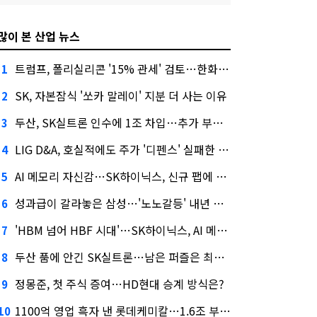
많이 본 산업 뉴스
트럼프, 폴리실리콘 '15% 관세' 검토…한화큐셀·OCI 영향은?
1
SK, 자본잠식 '쏘카 말레이' 지분 더 사는 이유
2
두산, SK실트론 인수에 1조 차입…추가 부담은?
3
LIG D&A, 호실적에도 주가 '디펜스' 실패한 이유
4
AI 메모리 자신감…SK하이닉스, 신규 팹에 54조 투자
5
성과급이 갈라놓은 삼성…'노노갈등' 내년 교섭 판 흔들까
6
'HBM 넘어 HBF 시대'…SK하이닉스, AI 메모리 표준 선점 나섰다
7
두산 품에 안긴 SK실트론…남은 퍼즐은 최태원 지분 29.4%
8
정몽준, 첫 주식 증여…HD현대 승계 방식은?
9
1100억 영업 흑자 낸 롯데케미칼…1.6조 부채 감량도 '속도'
10