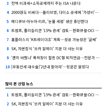
전액 비과세+소득공제까지 주는 ISA 나온다
3
2000원도 비싸다…올리브영, 다이소 공세에 '가성비'로 맞불
4
메디큐브·아누아·리르, '눈물 세럼' 생산 중단한다
5
트럼프, 폴리실리콘 '15% 관세' 검토…한화큐셀·OCI 영향은?
6
홈플러스의 'K트레이더조' 계획…성공 가능성은 '글쎄'
7
SK, 자본잠식 '쏘카 말레이' 지분 더 사는 이유
8
'괜히 바꿨나' 폭락장이 할퀸 DC형 퇴직연금…전문가 조언은
9
[부동산세 대수술]'2년내 팔아라'…뒷문은 열었다
10
많이 본 산업 뉴스
트럼프, 폴리실리콘 '15% 관세' 검토…한화큐셀·OCI 영향은?
1
SK, 자본잠식 '쏘카 말레이' 지분 더 사는 이유
2