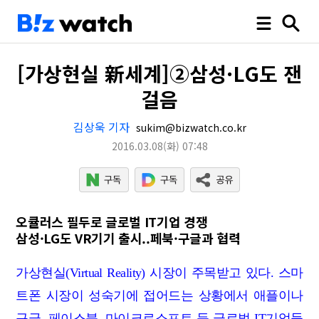
[가상현실 新세계]②삼성·LG도 잰
걸음
김상욱 기자
sukim@bizwatch.co.kr
2016.03.08
(화)
07:48
오큘러스 필두로 글로벌 IT기업 경쟁
삼성·LG도 VR기기 출시..페북·구글과 협력
가상현실(Virtual Reality) 시장이 주목받고 있다. 스마
트폰 시장이 성숙기에 접어드는 상황에서 애플이나
구글, 페이스북, 마이크로소프트 등 글로벌 IT기업들