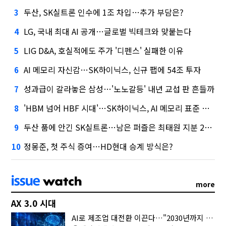
두산, SK실트론 인수에 1조 차입…추가 부담은?
3
LG, 국내 최대 AI 공개…글로벌 빅테크와 맞붙는다
4
LIG D&A, 호실적에도 주가 '디펜스' 실패한 이유
5
AI 메모리 자신감…SK하이닉스, 신규 팹에 54조 투자
6
성과급이 갈라놓은 삼성…'노노갈등' 내년 교섭 판 흔들까
7
'HBM 넘어 HBF 시대'…SK하이닉스, AI 메모리 표준 선점 나섰다
8
두산 품에 안긴 SK실트론…남은 퍼즐은 최태원 지분 29.4%
9
정몽준, 첫 주식 증여…HD현대 승계 방식은?
10
more
AX 3.0 시대
AI로 제조업 대전환 이끈다…"2030년까지 민관합동 20조 투자"