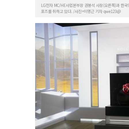
LG전자 MC/HE사업본부장 권봉석 사장(오른쪽)과 한국영업
포즈를 취하고 있다. /사진=이명근 기자 qwe123@