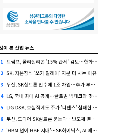
많이 본 산업 뉴스
트럼프, 폴리실리콘 '15% 관세' 검토…한화큐셀·OCI 영향은?
1
SK, 자본잠식 '쏘카 말레이' 지분 더 사는 이유
2
두산, SK실트론 인수에 1조 차입…추가 부담은?
3
LG, 국내 최대 AI 공개…글로벌 빅테크와 맞붙는다
4
LIG D&A, 호실적에도 주가 '디펜스' 실패한 이유
5
두산, 드디어 SK실트론 품는다…반도체 밸류체인 위상 강화
6
'HBM 넘어 HBF 시대'…SK하이닉스, AI 메모리 표준 선점 나섰다
7