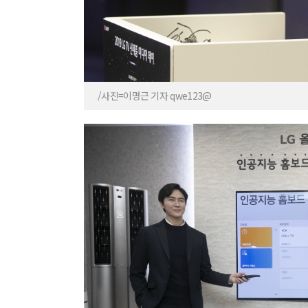
/사진=이명근 기자 qwe123@