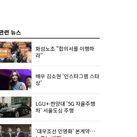
관련 뉴스
화섬노조 "합의서를 이행하
라"
배우 김소현 '인스타그램 스타
상'
LGU+·한양대 '5G 자율주행
차' 서울도심 주행
'대우조선 민영화' 본계약…