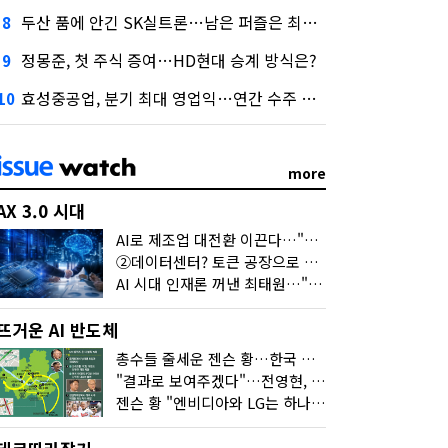
두산 품에 안긴 SK실트론…남은 퍼즐은 최태원 지분 29.4%
8
정몽준, 첫 주식 증여…HD현대 승계 방식은?
9
효성중공업, 분기 최대 영업익…연간 수주 목표 12조로
10
more
AX 3.0 시대
AI로 제조업 대전환 이끈다…"2030년까지 민관합동 20조 투자"
②데이터센터? 토큰 공장으로 변신
AI 시대 인재론 꺼낸 최태원…"협업이 경쟁력"
뜨거운 AI 반도체
총수들 줄세운 젠슨 황…한국 산업계 새판 짰다
"결과로 보여주겠다"…전영현, 젠슨 황과 HBM5 논의
젠슨 황 "엔비디아와 LG는 하나의 거대한 팀"