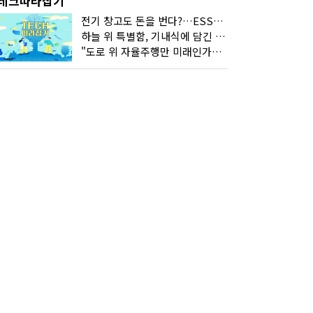
테크따라잡기
전기 창고도 돈을 번다?…ESS의 '두뇌' EMO가 뭐길래
하늘 위 특별함, 기내식에 담긴 기술의 세계
"도로 위 자율주행만 미래인가요"…진흙탕서 길 내는 HD현대 AI 기술