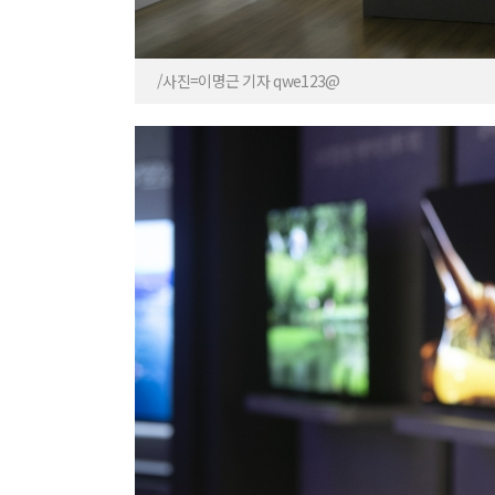
/사진=이명근 기자 qwe123@