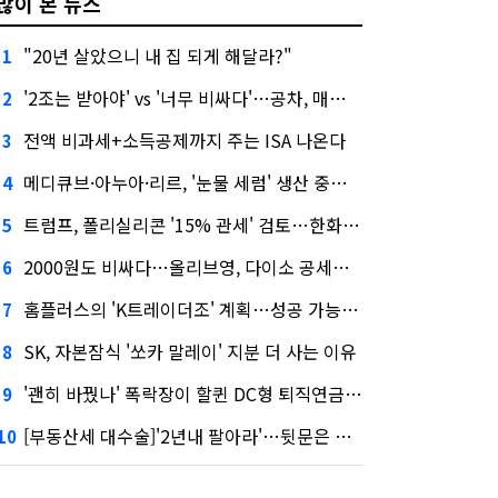
많이 본 뉴스
"20년 살았으니 내 집 되게 해달라?"
1
'2조는 받아야' vs '너무 비싸다'…공차, 매각 성공할까
2
전액 비과세+소득공제까지 주는 ISA 나온다
3
메디큐브·아누아·리르, '눈물 세럼' 생산 중단한다
4
트럼프, 폴리실리콘 '15% 관세' 검토…한화큐셀·OCI 영향은?
5
2000원도 비싸다…올리브영, 다이소 공세에 '가성비'로 맞불
6
홈플러스의 'K트레이더조' 계획…성공 가능성은 '글쎄'
7
SK, 자본잠식 '쏘카 말레이' 지분 더 사는 이유
8
'괜히 바꿨나' 폭락장이 할퀸 DC형 퇴직연금…전문가 조언은
9
[부동산세 대수술]'2년내 팔아라'…뒷문은 열었다
10