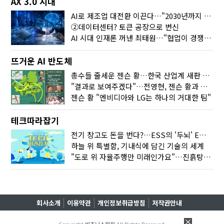
AX 3.0 시대
AI로 제조업 대전환 이끈다…"2030년까지 민관합동 20조 투자"
②데이터센터? 토큰 공장으로 변신
AI 시대 인재론 꺼낸 최태원…"협업이 경쟁력"
뜨거운 AI 반도체
총수들 줄세운 젠슨 황…한국 산업계 새판 짰다
"결과로 보여주겠다"…전영현, 젠슨 황과 HBM5 논의
젠슨 황 "엔비디아와 LG는 하나의 거대한 팀"
테크따라잡기
전기 창고도 돈을 번다?…ESS의 '두뇌' EMO가 뭐길래
하늘 위 특별함, 기내식에 담긴 기술의 세계
"도로 위 자율주행만 미래인가요"…진흙탕서 길 내는 HD현대 AI 기술
회사소개
이용약관
개인정보취급방침
저작권안내
Copyright
비즈니스워치
All Rights Reserved.