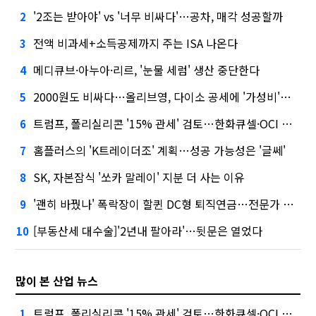
'2조는 받아야' vs '너무 비싸다'…공차, 매각 성공할까
2
전액 비과세+소득공제까지 주는 ISA 나온다
3
메디큐브·아누아·리르, '눈물 세럼' 생산 중단한다
4
2000원도 비싸다…올리브영, 다이소 공세에 '가성비'로 맞불
5
트럼프, 폴리실리콘 '15% 관세' 검토…한화큐셀·OCI 영향은?
6
홈플러스의 'K트레이더조' 계획…성공 가능성은 '글쎄'
7
SK, 자본잠식 '쏘카 말레이' 지분 더 사는 이유
8
'괜히 바꿨나' 폭락장이 할퀸 DC형 퇴직연금…전문가 조언은
9
[부동산세 대수술]'2년내 팔아라'…뒷문은 열었다
10
많이 본 산업 뉴스
트럼프, 폴리실리콘 '15% 관세' 검토…한화큐셀·OCI 영향은?
1