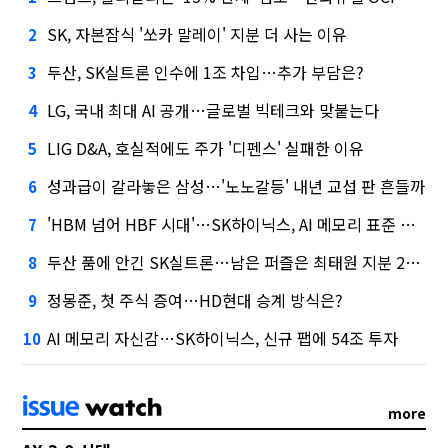
SK, 자본잠식 '쏘카 말레이' 지분 더 사는 이유
2
두산, SK실트론 인수에 1조 차입…추가 부담은?
3
LG, 국내 최대 AI 공개…글로벌 빅테크와 맞붙는다
4
LIG D&A, 호실적에도 주가 '디펜스' 실패한 이유
5
성과급이 갈라놓은 삼성…'노노갈등' 내년 교섭 판 흔들까
6
'HBM 넘어 HBF 시대'…SK하이닉스, AI 메모리 표준 선점 나섰다
7
두산 품에 안긴 SK실트론…남은 퍼즐은 최태원 지분 29.4%
8
정몽준, 첫 주식 증여…HD현대 승계 방식은?
9
AI 메모리 자신감…SK하이닉스, 신규 팹에 54조 투자
10
more