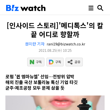
[인사이드 스토리]'메디톡스'의 칼
끝 어디로 향할까
권미란 기자
rani19@bizwatch.co.kr
2021.08.25
(수)
10:25
로펌 '퀸 엠마뉴엘' 선임…전방위 압박
해외 진출 국산 보툴리눔 톡신 기업 타깃
균주·제조공정 모두 문제 삼을 듯