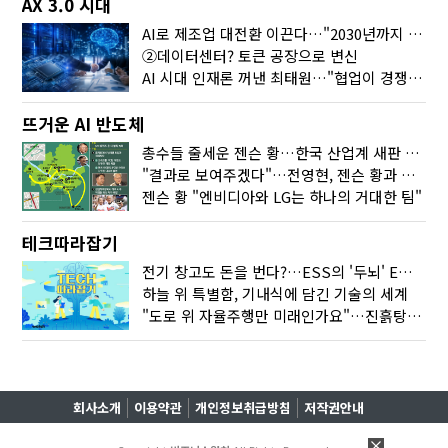
AX 3.0 시대
AI로 제조업 대전환 이끈다…"2030년까지 민관합동 20조 투자"
②데이터센터? 토큰 공장으로 변신
AI 시대 인재론 꺼낸 최태원…"협업이 경쟁력"
뜨거운 AI 반도체
총수들 줄세운 젠슨 황…한국 산업계 새판 짰다
"결과로 보여주겠다"…전영현, 젠슨 황과 HBM5 논의
젠슨 황 "엔비디아와 LG는 하나의 거대한 팀"
테크따라잡기
전기 창고도 돈을 번다?…ESS의 '두뇌' EMO가 뭐길래
하늘 위 특별함, 기내식에 담긴 기술의 세계
"도로 위 자율주행만 미래인가요"…진흙탕서 길 내는 HD현대 AI 기술
회사소개
이용약관
개인정보취급방침
저작권안내