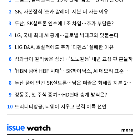
SK, 자본잠식 '쏘카 말레이' 지분 더 사는 이유
2
두산, SK실트론 인수에 1조 차입…추가 부담은?
3
LG, 국내 최대 AI 공개…글로벌 빅테크와 맞붙는다
4
LIG D&A, 호실적에도 주가 '디펜스' 실패한 이유
5
성과급이 갈라놓은 삼성…'노노갈등' 내년 교섭 판 흔들까
6
'HBM 넘어 HBF 시대'…SK하이닉스, AI 메모리 표준 선점 나섰다
7
두산 품에 안긴 SK실트론…남은 퍼즐은 최태원 지분 29.4%
8
정몽준, 첫 주식 증여…HD현대 승계 방식은?
9
트리니티항공, 티웨이 지우고 본격 이륙 선언
10
more