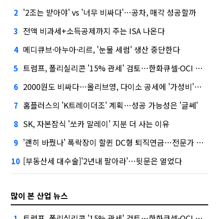
'2조는 받아야' vs '너무 비싸다'…공차, 매각 성공할까
2
전액 비과세+소득공제까지 주는 ISA 나온다
3
메디큐브·아누아·리르, '눈물 세럼' 생산 중단한다
4
트럼프, 폴리실리콘 '15% 관세' 검토…한화큐셀·OCI 영향은?
5
2000원도 비싸다…올리브영, 다이소 공세에 '가성비'로 맞불
6
홈플러스의 'K트레이더조' 계획…성공 가능성은 '글쎄'
7
SK, 자본잠식 '쏘카 말레이' 지분 더 사는 이유
8
'괜히 바꿨나' 폭락장이 할퀸 DC형 퇴직연금…전문가 조언은
9
[부동산세 대수술]'2년내 팔아라'…뒷문은 열었다
10
많이 본 산업 뉴스
트럼프, 폴리실리콘 '15% 관세' 검토…한화큐셀·OCI 영향은?
1