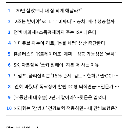
"20년 살았으니 내 집 되게 해달라?"
1
'2조는 받아야' vs '너무 비싸다'…공차, 매각 성공할까
2
전액 비과세+소득공제까지 주는 ISA 나온다
3
메디큐브·아누아·리르, '눈물 세럼' 생산 중단한다
4
홈플러스의 'K트레이더조' 계획…성공 가능성은 '글쎄'
5
SK, 자본잠식 '쏘카 말레이' 지분 더 사는 이유
6
트럼프, 폴리실리콘 '15% 관세' 검토…한화큐셀·OCI 영향은?
7
'괜히 바꿨나' 폭락장이 할퀸 DC형 퇴직연금…전문가 조언은
8
[부동산세 대수술]'2년내 팔아라'…뒷문은 열었다
9
허리휘는 '간병비' 건강보험 적용하면…내 간병보험은?
10