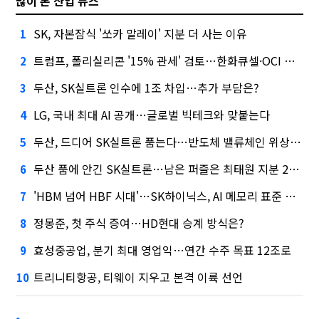
많이 본 산업 뉴스
SK, 자본잠식 '쏘카 말레이' 지분 더 사는 이유
1
트럼프, 폴리실리콘 '15% 관세' 검토…한화큐셀·OCI 영향은?
2
두산, SK실트론 인수에 1조 차입…추가 부담은?
3
LG, 국내 최대 AI 공개…글로벌 빅테크와 맞붙는다
4
두산, 드디어 SK실트론 품는다…반도체 밸류체인 위상 강화
5
두산 품에 안긴 SK실트론…남은 퍼즐은 최태원 지분 29.4%
6
'HBM 넘어 HBF 시대'…SK하이닉스, AI 메모리 표준 선점 나섰다
7
정몽준, 첫 주식 증여…HD현대 승계 방식은?
8
효성중공업, 분기 최대 영업익…연간 수주 목표 12조로
9
트리니티항공, 티웨이 지우고 본격 이륙 선언
10