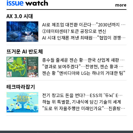
more
AX 3.0 시대
AI로 제조업 대전환 이끈다…"2030년까지 민관합동 20조 투자"
②데이터센터? 토큰 공장으로 변신
AI 시대 인재론 꺼낸 최태원…"협업이 경쟁력"
뜨거운 AI 반도체
총수들 줄세운 젠슨 황…한국 산업계 새판 짰다
"결과로 보여주겠다"…전영현, 젠슨 황과 HBM5 논의
젠슨 황 "엔비디아와 LG는 하나의 거대한 팀"
테크따라잡기
전기 창고도 돈을 번다?…ESS의 '두뇌' EMO가 뭐길래
하늘 위 특별함, 기내식에 담긴 기술의 세계
"도로 위 자율주행만 미래인가요"…진흙탕서 길 내는 HD현대 AI 기술