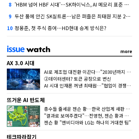
'HBM 넘어 HBF 시대'…SK하이닉스, AI 메모리 표준 선점 나섰다
8
두산 품에 안긴 SK실트론…남은 퍼즐은 최태원 지분 29.4%
9
정몽준, 첫 주식 증여…HD현대 승계 방식은?
10
more
AX 3.0 시대
AI로 제조업 대전환 이끈다…"2030년까지 민관합동 20조 투자"
②데이터센터? 토큰 공장으로 변신
AI 시대 인재론 꺼낸 최태원…"협업이 경쟁력"
뜨거운 AI 반도체
총수들 줄세운 젠슨 황…한국 산업계 새판 짰다
"결과로 보여주겠다"…전영현, 젠슨 황과 HBM5 논의
젠슨 황 "엔비디아와 LG는 하나의 거대한 팀"
테크따라잡기