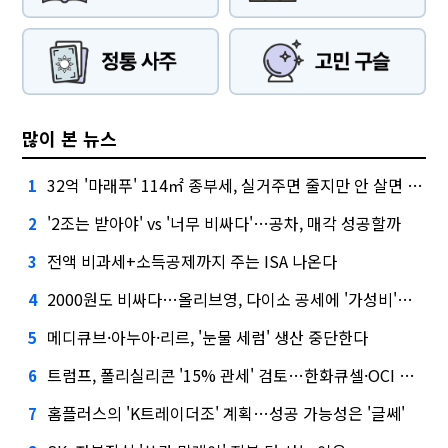
많이 본 뉴스
32억 '마래푸' 114㎡ 종부세, 실거주면 줄지만 안 살면 2.5배
1
'2조는 받아야' vs '너무 비싸다'…공차, 매각 성공할까
2
전액 비과세+소득공제까지 주는 ISA 나온다
3
2000원도 비싸다…올리브영, 다이소 공세에 '가성비'로 맞불
4
메디큐브·아누아·리르, '눈물 세럼' 생산 중단한다
5
트럼프, 폴리실리콘 '15% 관세' 검토…한화큐셀·OCI 영향은?
6
홈플러스의 'K트레이더조' 계획…성공 가능성은 '글쎄'
7