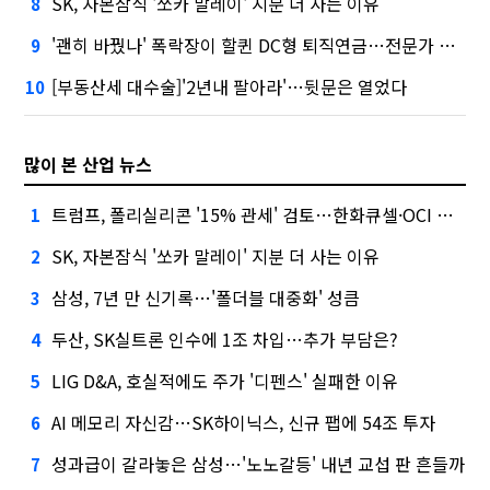
SK, 자본잠식 '쏘카 말레이' 지분 더 사는 이유
8
'괜히 바꿨나' 폭락장이 할퀸 DC형 퇴직연금…전문가 조언은
9
[부동산세 대수술]'2년내 팔아라'…뒷문은 열었다
10
많이 본 산업 뉴스
트럼프, 폴리실리콘 '15% 관세' 검토…한화큐셀·OCI 영향은?
1
SK, 자본잠식 '쏘카 말레이' 지분 더 사는 이유
2
삼성, 7년 만 신기록…'폴더블 대중화' 성큼
3
두산, SK실트론 인수에 1조 차입…추가 부담은?
4
LIG D&A, 호실적에도 주가 '디펜스' 실패한 이유
5
AI 메모리 자신감…SK하이닉스, 신규 팹에 54조 투자
6
성과급이 갈라놓은 삼성…'노노갈등' 내년 교섭 판 흔들까
7