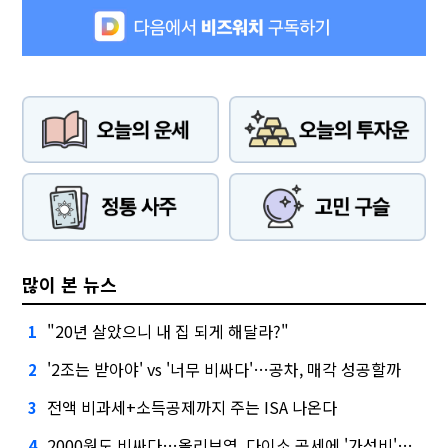
많이 본 뉴스
"20년 살았으니 내 집 되게 해달라?"
1
'2조는 받아야' vs '너무 비싸다'…공차, 매각 성공할까
2
전액 비과세+소득공제까지 주는 ISA 나온다
3
2000원도 비싸다…올리브영, 다이소 공세에 '가성비'로 맞불
4