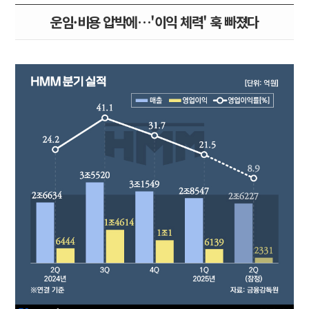
운임·비용 압박에…'이익 체력' 훅 빠졌다