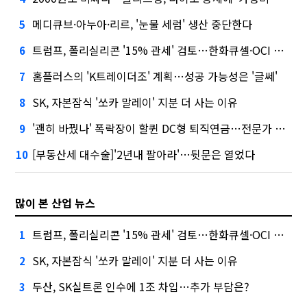
메디큐브·아누아·리르, '눈물 세럼' 생산 중단한다
5
트럼프, 폴리실리콘 '15% 관세' 검토…한화큐셀·OCI 영향은?
6
홈플러스의 'K트레이더조' 계획…성공 가능성은 '글쎄'
7
SK, 자본잠식 '쏘카 말레이' 지분 더 사는 이유
8
'괜히 바꿨나' 폭락장이 할퀸 DC형 퇴직연금…전문가 조언은
9
[부동산세 대수술]'2년내 팔아라'…뒷문은 열었다
10
많이 본 산업 뉴스
트럼프, 폴리실리콘 '15% 관세' 검토…한화큐셀·OCI 영향은?
1
SK, 자본잠식 '쏘카 말레이' 지분 더 사는 이유
2
두산, SK실트론 인수에 1조 차입…추가 부담은?
3