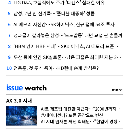
LIG D&A, 호실적에도 주가 '디펜스' 실패한 이유
4
삼성, 7년 만 신기록…'폴더블 대중화' 성큼
5
AI 메모리 자신감…SK하이닉스, 신규 팹에 54조 투자
6
성과급이 갈라놓은 삼성…'노노갈등' 내년 교섭 판 흔들까
7
'HBM 넘어 HBF 시대'…SK하이닉스, AI 메모리 표준 선점 나섰다
8
두산 품에 안긴 SK실트론…남은 퍼즐은 최태원 지분 29.4%
9
정몽준, 첫 주식 증여…HD현대 승계 방식은?
10
more
AX 3.0 시대
AI로 제조업 대전환 이끈다…"2030년까지 민관합동 20조 투자"
②데이터센터? 토큰 공장으로 변신
AI 시대 인재론 꺼낸 최태원…"협업이 경쟁력"