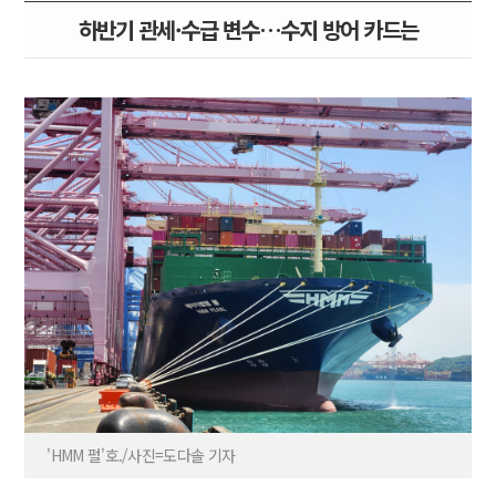
하반기 관세·수급 변수…수지 방어 카드는
'HMM 펄'호./사진=도다솔 기자