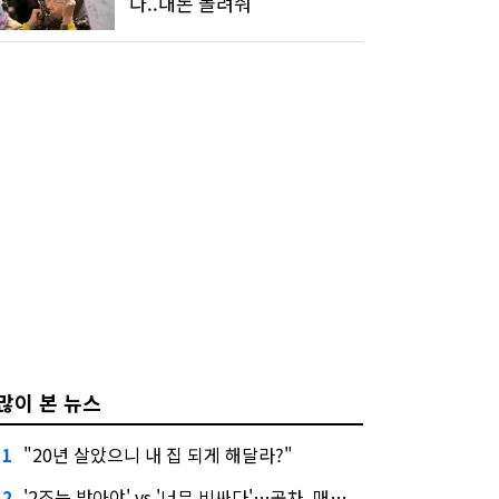
다..내돈 돌려줘"
많이 본 뉴스
"20년 살았으니 내 집 되게 해달라?"
1
'2조는 받아야' vs '너무 비싸다'…공차, 매각 성공할까
2