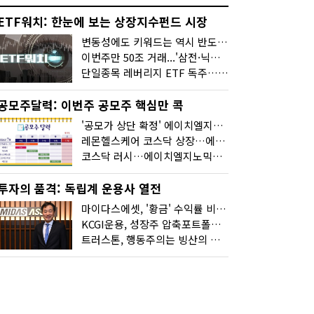
ETF워치: 한눈에 보는 상장지수펀드 시장
변동성에도 키워드는 역시 반도체…신상품은 우주·방산
이번주만 50조 거래...'삼전·닉스 레버리지' 수익률은 -30%
단일종목 레버리지 ETF 독주…'증시 블랙홀'
공모주달력: 이번주 공모주 핵심만 콕
'공모가 상단 확정' 에이치엘지노믹스 청약
레몬헬스케어 코스닥 상장…에이치엘지노믹스 수요예측
코스닥 러시…에이치엘지노믹스 수요예측·레메디 청약
투자의 품격: 독립계 운용사 열전
마이다스에셋, '황금' 수익률 비결은 '꾸준함'
KCGI운용, 성장주 압축포트폴리오로 새 길을 그리다
트러스톤, 행동주의는 빙산의 일각...진정한 힘은 '주식형 강자'