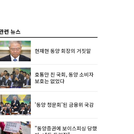
관련 뉴스
현재현 동양 회장의 거짓말
호통만 친 국회, 동양 소비자
보호는 없었다
'동양 청문회'된 금융위 국감
"동양증권에 보이스피싱 당했