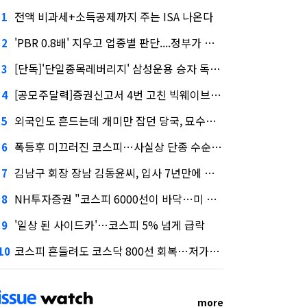
전액 비과세+소득공제까지 주는 ISA 나온다
1
'PBR 0.8배' 지우고 업종별 판단....정부가 제시한 '주가 누르기' 방지법
2
[단독]'단일종목레버리지' 삼성운용 승자 독식...운용수익 미래에셋의 6배
3
[공모주달력]증권신고서 4번 고친 빅웨이브로보틱스, 수요예측
4
외국인도 흔드는데 개미만 잡던 당국, 묘수는 과다호가부담금?
5
폭등후 미끄러진 코스피…사실상 단종 수순 밟는 '단종레'
6
김남구 회장 장남 김동윤씨, 입사 7년만에 한투증권 임원 승진
7
NH투자증권 "코스피 6000선이 바닥…미 금리 안정 후 추가 회복"
8
'일상 된 사이드카'…코스피 5% 넘게 급락
9
코스피 흔들려도 코스닥 800선 회복…저가매수세 유입
10
more