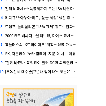
전액 비과세+소득공제까지 주는 ISA 나온다
3
메디큐브·아누아·리르, '눈물 세럼' 생산 중단한다
4
트럼프, 폴리실리콘 '15% 관세' 검토…한화큐셀·OCI 영향은?
5
2000원도 비싸다…올리브영, 다이소 공세에 '가성비'로 맞불
6
홈플러스의 'K트레이더조' 계획…성공 가능성은 '글쎄'
7
SK, 자본잠식 '쏘카 말레이' 지분 더 사는 이유
8
'괜히 바꿨나' 폭락장이 할퀸 DC형 퇴직연금…전문가 조언은
9
[부동산세 대수술]'2년내 팔아라'…뒷문은 열었다
10