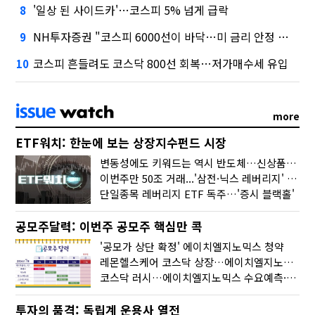
'일상 된 사이드카'…코스피 5% 넘게 급락
8
NH투자증권 "코스피 6000선이 바닥…미 금리 안정 후 추가 회복"
9
코스피 흔들려도 코스닥 800선 회복…저가매수세 유입
10
more
ETF워치: 한눈에 보는 상장지수펀드 시장
변동성에도 키워드는 역시 반도체…신상품은 우주·방산
이번주만 50조 거래...'삼전·닉스 레버리지' 수익률은 -30%
단일종목 레버리지 ETF 독주…'증시 블랙홀'
공모주달력: 이번주 공모주 핵심만 콕
'공모가 상단 확정' 에이치엘지노믹스 청약
레몬헬스케어 코스닥 상장…에이치엘지노믹스 수요예측
코스닥 러시…에이치엘지노믹스 수요예측·레메디 청약
투자의 품격: 독립계 운용사 열전