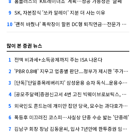
홈플러스의 'K트레이더조' 계획…성공 가능성은 '글쎄'
8
SK, 자본잠식 '쏘카 말레이' 지분 더 사는 이유
9
'괜히 바꿨나' 폭락장이 할퀸 DC형 퇴직연금…전문가 조언은
10
많이 본 증권 뉴스
전액 비과세+소득공제까지 주는 ISA 나온다
1
'PBR 0.8배' 지우고 업종별 판단....정부가 제시한 '주가 누르기' 방지법
2
[단독]'단일종목레버리지' 삼성운용 승자 독식...운용수익 미래에셋의 6배
3
[공모주달력]증권신고서 4번 고친 빅웨이브로보틱스, 수요예측
4
외국인도 흔드는데 개미만 잡던 당국, 묘수는 과다호가부담금?
5
폭등후 미끄러진 코스피…사실상 단종 수순 밟는 '단종레'
6
김남구 회장 장남 김동윤씨, 입사 7년만에 한투증권 임원 승진
7