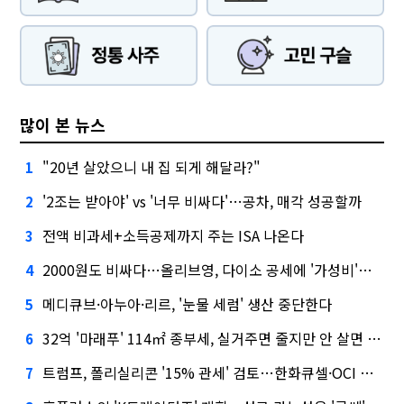
많이 본 뉴스
"20년 살았으니 내 집 되게 해달라?"
1
'2조는 받아야' vs '너무 비싸다'…공차, 매각 성공할까
2
전액 비과세+소득공제까지 주는 ISA 나온다
3
2000원도 비싸다…올리브영, 다이소 공세에 '가성비'로 맞불
4
메디큐브·아누아·리르, '눈물 세럼' 생산 중단한다
5
32억 '마래푸' 114㎡ 종부세, 실거주면 줄지만 안 살면 2.5배
6
트럼프, 폴리실리콘 '15% 관세' 검토…한화큐셀·OCI 영향은?
7