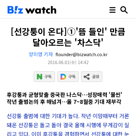
[선강퉁이 온다]①'뜸 들인' 만큼
달아오르는 '차스닥'
양미영 기자
flounder@bizwatch.co.kr
2016.06.01
(수)
14:42
후강퉁과 균형맞출 중국판 나스닥…성장매력 '물씬'
작년 출범논의 후 해넘겨…올 7~8월중 기대 재부각
선강퉁 출범에 대한 기대가 높다. 작년 이맘때부터 거론
돼온 선강퉁은 돌고 돌아 결국 올해 시행에 무게감이 실
리고 있다. 이미 후강퉁을 경험하면서 선강퉁에 대한 눈