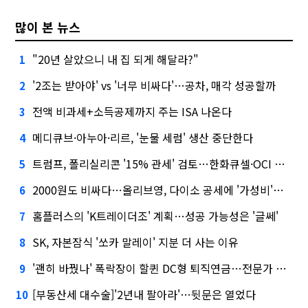
많이 본 뉴스
"20년 살았으니 내 집 되게 해달라?"
1
'2조는 받아야' vs '너무 비싸다'…공차, 매각 성공할까
2
전액 비과세+소득공제까지 주는 ISA 나온다
3
메디큐브·아누아·리르, '눈물 세럼' 생산 중단한다
4
트럼프, 폴리실리콘 '15% 관세' 검토…한화큐셀·OCI 영향은?
5
2000원도 비싸다…올리브영, 다이소 공세에 '가성비'로 맞불
6
홈플러스의 'K트레이더조' 계획…성공 가능성은 '글쎄'
7
SK, 자본잠식 '쏘카 말레이' 지분 더 사는 이유
8
'괜히 바꿨나' 폭락장이 할퀸 DC형 퇴직연금…전문가 조언은
9
[부동산세 대수술]'2년내 팔아라'…뒷문은 열었다
10