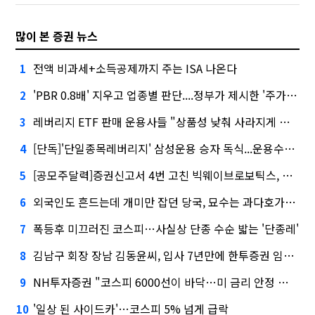
많이 본 증권 뉴스
전액 비과세+소득공제까지 주는 ISA 나온다
1
'PBR 0.8배' 지우고 업종별 판단....정부가 제시한 '주가 누르기' 방지법
2
레버리지 ETF 판매 운용사들 "상품성 낮춰 사라지게 해야"…일부 신중론도
3
[단독]'단일종목레버리지' 삼성운용 승자 독식...운용수익 미래에셋의 6배
4
[공모주달력]증권신고서 4번 고친 빅웨이브로보틱스, 수요예측
5
외국인도 흔드는데 개미만 잡던 당국, 묘수는 과다호가부담금?
6
폭등후 미끄러진 코스피…사실상 단종 수순 밟는 '단종레'
7
김남구 회장 장남 김동윤씨, 입사 7년만에 한투증권 임원 승진
8
NH투자증권 "코스피 6000선이 바닥…미 금리 안정 후 추가 회복"
9
'일상 된 사이드카'…코스피 5% 넘게 급락
10