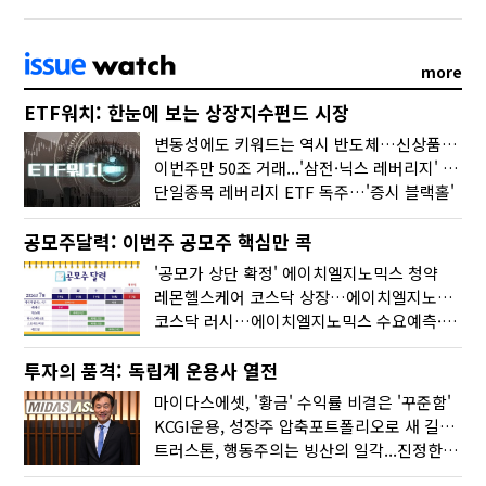
more
ETF워치: 한눈에 보는 상장지수펀드 시장
변동성에도 키워드는 역시 반도체…신상품은 우주·방산
이번주만 50조 거래...'삼전·닉스 레버리지' 수익률은 -30%
단일종목 레버리지 ETF 독주…'증시 블랙홀'
공모주달력: 이번주 공모주 핵심만 콕
'공모가 상단 확정' 에이치엘지노믹스 청약
레몬헬스케어 코스닥 상장…에이치엘지노믹스 수요예측
코스닥 러시…에이치엘지노믹스 수요예측·레메디 청약
투자의 품격: 독립계 운용사 열전
마이다스에셋, '황금' 수익률 비결은 '꾸준함'
KCGI운용, 성장주 압축포트폴리오로 새 길을 그리다
트러스톤, 행동주의는 빙산의 일각...진정한 힘은 '주식형 강자'