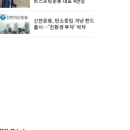
트스프링운용 대표 4연임
신한운용, 탄소중립 겨냥 펀드
출시…'친환경 투자' 박차