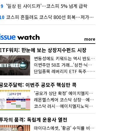
'일상 된 사이드카'…코스피 5% 넘게 급락
9
코스피 흔들려도 코스닥 800선 회복…저가매수세 유입
10
more
ETF워치: 한눈에 보는 상장지수펀드 시장
변동성에도 키워드는 역시 반도체…신상품은 우주·방산
이번주만 50조 거래...'삼전·닉스 레버리지' 수익률은 -30%
단일종목 레버리지 ETF 독주…'증시 블랙홀'
공모주달력: 이번주 공모주 핵심만 콕
'공모가 상단 확정' 에이치엘지노믹스 청약
레몬헬스케어 코스닥 상장…에이치엘지노믹스 수요예측
코스닥 러시…에이치엘지노믹스 수요예측·레메디 청약
투자의 품격: 독립계 운용사 열전
마이다스에셋, '황금' 수익률 비결은 '꾸준함'