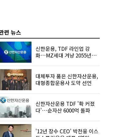
관련 뉴스
신한운용, TDF 라인업 강
화…MZ세대 겨냥 2055년형
추가
대체투자 품은 신한자산운용,
대형종합운용사 도약 선언
신한자산운용 TDF '확 커졌
다'…순자산 6000억 돌파
'12년 장수 CEO' 박천웅 이스