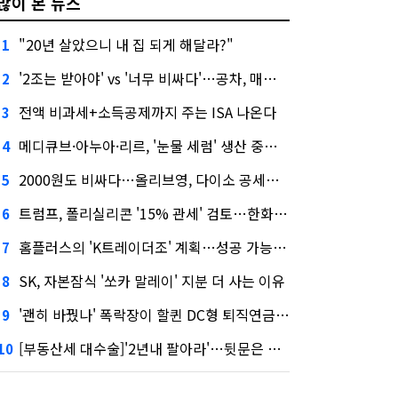
많이 본 뉴스
"20년 살았으니 내 집 되게 해달라?"
1
'2조는 받아야' vs '너무 비싸다'…공차, 매각 성공할까
2
전액 비과세+소득공제까지 주는 ISA 나온다
3
메디큐브·아누아·리르, '눈물 세럼' 생산 중단한다
4
2000원도 비싸다…올리브영, 다이소 공세에 '가성비'로 맞불
5
트럼프, 폴리실리콘 '15% 관세' 검토…한화큐셀·OCI 영향은?
6
홈플러스의 'K트레이더조' 계획…성공 가능성은 '글쎄'
7
SK, 자본잠식 '쏘카 말레이' 지분 더 사는 이유
8
'괜히 바꿨나' 폭락장이 할퀸 DC형 퇴직연금…전문가 조언은
9
[부동산세 대수술]'2년내 팔아라'…뒷문은 열었다
10