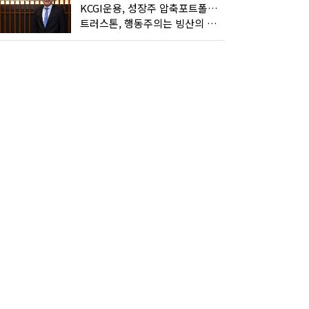
KCGI운용, 성장주 압축포트폴리오로 새 길을 그리다
트러스톤, 행동주의는 빙산의 일각...진정한 힘은 '주식형 강자'