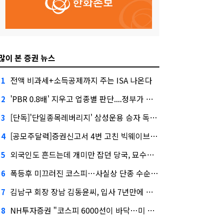
많이 본 증권 뉴스
전액 비과세+소득공제까지 주는 ISA 나온다
1
'PBR 0.8배' 지우고 업종별 판단....정부가 제시한 '주가 누르기' 방지법
2
[단독]'단일종목레버리지' 삼성운용 승자 독식...운용수익 미래에셋의 6배
3
[공모주달력]증권신고서 4번 고친 빅웨이브로보틱스, 수요예측
4
외국인도 흔드는데 개미만 잡던 당국, 묘수는 과다호가부담금?
5
폭등후 미끄러진 코스피…사실상 단종 수순 밟는 '단종레'
6
김남구 회장 장남 김동윤씨, 입사 7년만에 한투증권 임원 승진
7
NH투자증권 "코스피 6000선이 바닥…미 금리 안정 후 추가 회복"
8