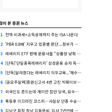
많이 본 증권 뉴스
전액 비과세+소득공제까지 주는 ISA 나온다
1
'PBR 0.8배' 지우고 업종별 판단....정부가 제시한 '주가 누르기' 방지법
2
레버리지 ETF 판매 운용사들 "상품성 낮춰 사라지게 해야"…일부 신중론도
3
[단독]'단일종목레버리지' 삼성운용 승자 독식...운용수익 미래에셋의 6배
4
[단독]달라졌다는 레버리지 의무교육...'재수강 건너뛰기' 허점
5
[공모주달력]증권신고서 4번 고친 빅웨이브로보틱스, 수요예측
6
외국인도 흔드는데 개미만 잡던 당국, 묘수는 과다호가부담금?
7
폭등후 미끄러진 코스피…사실상 단종 수순 밟는 '단종레'
8
김남구 회장 장남 김동윤씨, 입사 7년만에 한투증권 임원 승진
9