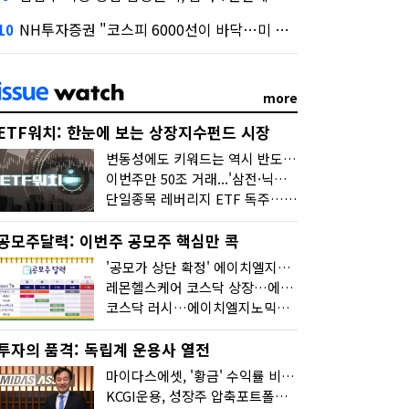
NH투자증권 "코스피 6000선이 바닥…미 금리 안정 후 추가 회복"
10
more
ETF워치: 한눈에 보는 상장지수펀드 시장
변동성에도 키워드는 역시 반도체…신상품은 우주·방산
이번주만 50조 거래...'삼전·닉스 레버리지' 수익률은 -30%
단일종목 레버리지 ETF 독주…'증시 블랙홀'
공모주달력: 이번주 공모주 핵심만 콕
'공모가 상단 확정' 에이치엘지노믹스 청약
레몬헬스케어 코스닥 상장…에이치엘지노믹스 수요예측
코스닥 러시…에이치엘지노믹스 수요예측·레메디 청약
투자의 품격: 독립계 운용사 열전
마이다스에셋, '황금' 수익률 비결은 '꾸준함'
KCGI운용, 성장주 압축포트폴리오로 새 길을 그리다