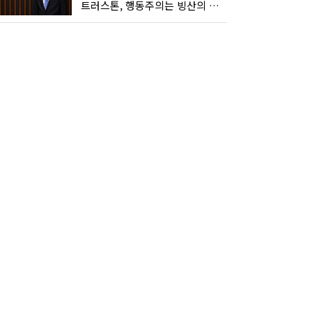
트러스톤, 행동주의는 빙산의 일각...진정한 힘은 '주식형 강자'