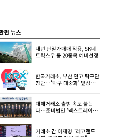
관련 뉴스
내년 단일가매매 적용, SK네
트웍스우 등 20종목 예비선정
한국거래소, 부산 연고 탁구단
창단…'탁구 대중화' 앞장선
다
대체거래소 출범 속도 붙는
다…준비법인 '넥스트레이드'
설립
거래소 간 이재명 "레고랜드