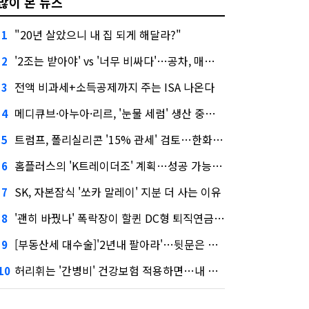
많이 본 뉴스
"20년 살았으니 내 집 되게 해달라?"
1
'2조는 받아야' vs '너무 비싸다'…공차, 매각 성공할까
2
전액 비과세+소득공제까지 주는 ISA 나온다
3
메디큐브·아누아·리르, '눈물 세럼' 생산 중단한다
4
트럼프, 폴리실리콘 '15% 관세' 검토…한화큐셀·OCI 영향은?
5
홈플러스의 'K트레이더조' 계획…성공 가능성은 '글쎄'
6
SK, 자본잠식 '쏘카 말레이' 지분 더 사는 이유
7
'괜히 바꿨나' 폭락장이 할퀸 DC형 퇴직연금…전문가 조언은
8
[부동산세 대수술]'2년내 팔아라'…뒷문은 열었다
9
허리휘는 '간병비' 건강보험 적용하면…내 간병보험은?
10