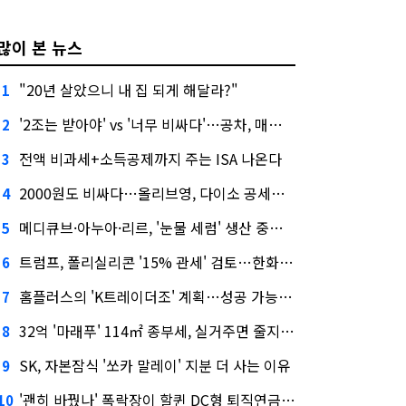
많이 본 뉴스
"20년 살았으니 내 집 되게 해달라?"
1
'2조는 받아야' vs '너무 비싸다'…공차, 매각 성공할까
2
전액 비과세+소득공제까지 주는 ISA 나온다
3
2000원도 비싸다…올리브영, 다이소 공세에 '가성비'로 맞불
4
메디큐브·아누아·리르, '눈물 세럼' 생산 중단한다
5
트럼프, 폴리실리콘 '15% 관세' 검토…한화큐셀·OCI 영향은?
6
홈플러스의 'K트레이더조' 계획…성공 가능성은 '글쎄'
7
32억 '마래푸' 114㎡ 종부세, 실거주면 줄지만 안 살면 2.5배
8
SK, 자본잠식 '쏘카 말레이' 지분 더 사는 이유
9
'괜히 바꿨나' 폭락장이 할퀸 DC형 퇴직연금…전문가 조언은
10