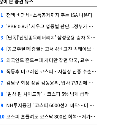
많이 본 증권 뉴스
전액 비과세+소득공제까지 주는 ISA 나온다
1
'PBR 0.8배' 지우고 업종별 판단....정부가 제시한 '주가 누르기' 방지법
2
[단독]'단일종목레버리지' 삼성운용 승자 독식...운용수익 미래에셋의 6배
3
[공모주달력]증권신고서 4번 고친 빅웨이브로보틱스, 수요예측
4
외국인도 흔드는데 개미만 잡던 당국, 묘수는 과다호가부담금?
5
폭등후 미끄러진 코스피…사실상 단종 수순 밟는 '단종레'
6
김남구 회장 장남 김동윤씨, 입사 7년만에 한투증권 임원 승진
7
'일상 된 사이드카'…코스피 5% 넘게 급락
8
NH투자증권 "코스피 6000선이 바닥…미 금리 안정 후 추가 회복"
9
코스피 흔들려도 코스닥 800선 회복…저가매수세 유입
10