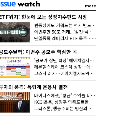
more
ETF워치: 한눈에 보는 상장지수펀드 시장
변동성에도 키워드는 역시 반도체…신상품은 우주·방산
이번주만 50조 거래...'삼전·닉스 레버리지' 수익률은 -30%
단일종목 레버리지 ETF 독주…'증시 블랙홀'
공모주달력: 이번주 공모주 핵심만 콕
'공모가 상단 확정' 에이치엘지노믹스 청약
레몬헬스케어 코스닥 상장…에이치엘지노믹스 수요예측
코스닥 러시…에이치엘지노믹스 수요예측·레메디 청약
투자의 품격: 독립계 운용사 열전
마이다스에셋, '황금' 수익률 비결은 '꾸준함'
KCGI운용, 성장주 압축포트폴리오로 새 길을 그리다
트러스톤, 행동주의는 빙산의 일각...진정한 힘은 '주식형 강자'