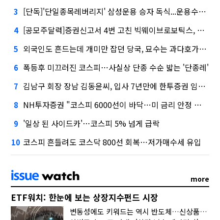
[단독]'단일종목레버리지' 삼성운용 승자 독식...운용수익 미래에셋의 6배
3
[공모주달력]증권신고서 4번 고친 빅웨이브로보틱스, 수요예측
4
외국인도 흔드는데 개미만 잡던 당국, 묘수는 과다호가부담금?
5
폭등후 미끄러진 코스피…사실상 단종 수순 밟는 '단종레'
6
김남구 회장 장남 김동윤씨, 입사 7년만에 한투증권 임원 승진
7
NH투자증권 "코스피 6000선이 바닥…미 금리 안정 후 추가 회복"
8
'일상 된 사이드카'…코스피 5% 넘게 급락
9
코스피 흔들려도 코스닥 800선 회복…저가매수세 유입
10
more
ETF워치: 한눈에 보는 상장지수펀드 시장
변동성에도 키워드는 역시 반도체…신상품은 우주·방산