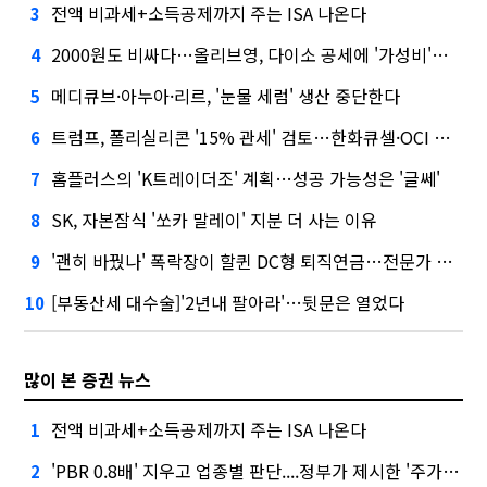
전액 비과세+소득공제까지 주는 ISA 나온다
3
2000원도 비싸다…올리브영, 다이소 공세에 '가성비'로 맞불
4
메디큐브·아누아·리르, '눈물 세럼' 생산 중단한다
5
트럼프, 폴리실리콘 '15% 관세' 검토…한화큐셀·OCI 영향은?
6
홈플러스의 'K트레이더조' 계획…성공 가능성은 '글쎄'
7
SK, 자본잠식 '쏘카 말레이' 지분 더 사는 이유
8
'괜히 바꿨나' 폭락장이 할퀸 DC형 퇴직연금…전문가 조언은
9
[부동산세 대수술]'2년내 팔아라'…뒷문은 열었다
10
많이 본 증권 뉴스
전액 비과세+소득공제까지 주는 ISA 나온다
1
'PBR 0.8배' 지우고 업종별 판단....정부가 제시한 '주가 누르기' 방지법
2