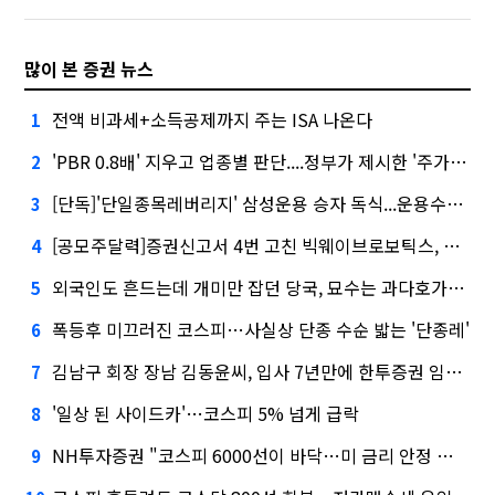
많이 본 증권 뉴스
전액 비과세+소득공제까지 주는 ISA 나온다
1
'PBR 0.8배' 지우고 업종별 판단....정부가 제시한 '주가 누르기' 방지법
2
[단독]'단일종목레버리지' 삼성운용 승자 독식...운용수익 미래에셋의 6배
3
[공모주달력]증권신고서 4번 고친 빅웨이브로보틱스, 수요예측
4
외국인도 흔드는데 개미만 잡던 당국, 묘수는 과다호가부담금?
5
폭등후 미끄러진 코스피…사실상 단종 수순 밟는 '단종레'
6
김남구 회장 장남 김동윤씨, 입사 7년만에 한투증권 임원 승진
7
'일상 된 사이드카'…코스피 5% 넘게 급락
8
NH투자증권 "코스피 6000선이 바닥…미 금리 안정 후 추가 회복"
9