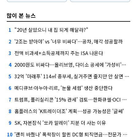
많이 본 뉴스
"20년 살았으니 내 집 되게 해달라?"
1
'2조는 받아야' vs '너무 비싸다'…공차, 매각 성공할까
2
전액 비과세+소득공제까지 주는 ISA 나온다
3
2000원도 비싸다…올리브영, 다이소 공세에 '가성비'로 맞불
4
32억 '마래푸' 114㎡ 종부세, 실거주면 줄지만 안 살면 2.5배
5
메디큐브·아누아·리르, '눈물 세럼' 생산 중단한다
6
트럼프, 폴리실리콘 '15% 관세' 검토…한화큐셀·OCI 영향은?
7
홈플러스의 'K트레이더조' 계획…성공 가능성은 '글쎄'
8
SK, 자본잠식 '쏘카 말레이' 지분 더 사는 이유
9
'괜히 바꿨나' 폭락장이 할퀸 DC형 퇴직연금…전문가 조언은
10