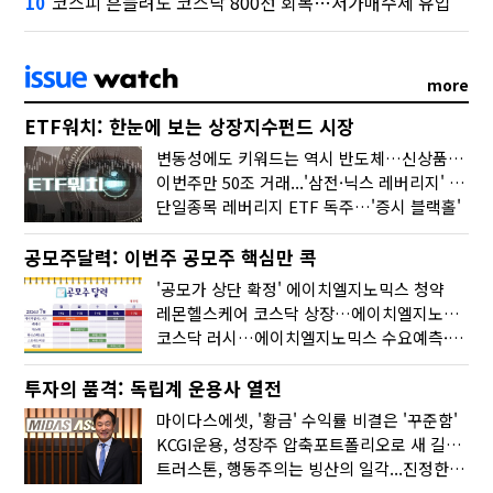
코스피 흔들려도 코스닥 800선 회복…저가매수세 유입
10
more
ETF워치: 한눈에 보는 상장지수펀드 시장
변동성에도 키워드는 역시 반도체…신상품은 우주·방산
이번주만 50조 거래...'삼전·닉스 레버리지' 수익률은 -30%
단일종목 레버리지 ETF 독주…'증시 블랙홀'
공모주달력: 이번주 공모주 핵심만 콕
'공모가 상단 확정' 에이치엘지노믹스 청약
레몬헬스케어 코스닥 상장…에이치엘지노믹스 수요예측
코스닥 러시…에이치엘지노믹스 수요예측·레메디 청약
투자의 품격: 독립계 운용사 열전
마이다스에셋, '황금' 수익률 비결은 '꾸준함'
KCGI운용, 성장주 압축포트폴리오로 새 길을 그리다
트러스톤, 행동주의는 빙산의 일각...진정한 힘은 '주식형 강자'