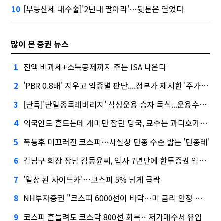
[부동산세 대수술]'2년내 팔아라'…뒷문은 열었다
10
많이 본 증권 뉴스
전액 비과세+소득공제까지 주는 ISA 나온다
1
'PBR 0.8배' 지우고 업종별 판단....정부가 제시한 '주가 누르기' 방지법
2
[단독]'단일종목레버리지' 삼성운용 승자 독식...운용수익 미래에셋의 6배
3
외국인도 흔드는데 개미만 잡던 당국, 묘수는 과다호가부담금?
4
폭등후 미끄러진 코스피…사실상 단종 수순 밟는 '단종레'
5
김남구 회장 장남 김동윤씨, 입사 7년만에 한투증권 임원 승진
6
'일상 된 사이드카'…코스피 5% 넘게 급락
7
NH투자증권 "코스피 6000선이 바닥…미 금리 안정 후 추가 회복"
8
코스피 흔들려도 코스닥 800선 회복…저가매수세 유입
9