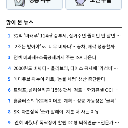
많이 본 뉴스
32억 '마래푸' 114㎡ 종부세, 실거주면 줄지만 안 살면 2.5배
1
'2조는 받아야' vs '너무 비싸다'…공차, 매각 성공할까
2
전액 비과세+소득공제까지 주는 ISA 나온다
3
2000원도 비싸다…올리브영, 다이소 공세에 '가성비'로 맞불
4
메디큐브·아누아·리르, '눈물 세럼' 생산 중단한다
5
트럼프, 폴리실리콘 '15% 관세' 검토…한화큐셀·OCI 영향은?
6
홈플러스의 'K트레이더조' 계획…성공 가능성은 '글쎄'
7
SK, 자본잠식 '쏘카 말레이' 지분 더 사는 이유
8
'괜히 바꿨나' 폭락장이 할퀸 DC형 퇴직연금…전문가 조언은
9