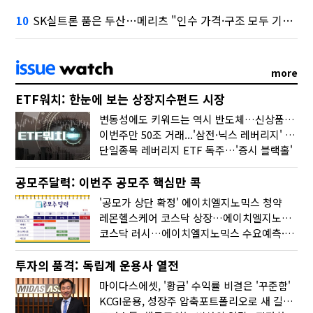
SK실트론 품은 두산…메리츠 "인수 가격·구조 모두 기대 이상"
10
more
ETF워치: 한눈에 보는 상장지수펀드 시장
변동성에도 키워드는 역시 반도체…신상품은 우주·방산
이번주만 50조 거래...'삼전·닉스 레버리지' 수익률은 -30%
단일종목 레버리지 ETF 독주…'증시 블랙홀'
공모주달력: 이번주 공모주 핵심만 콕
'공모가 상단 확정' 에이치엘지노믹스 청약
레몬헬스케어 코스닥 상장…에이치엘지노믹스 수요예측
코스닥 러시…에이치엘지노믹스 수요예측·레메디 청약
투자의 품격: 독립계 운용사 열전
마이다스에셋, '황금' 수익률 비결은 '꾸준함'
KCGI운용, 성장주 압축포트폴리오로 새 길을 그리다