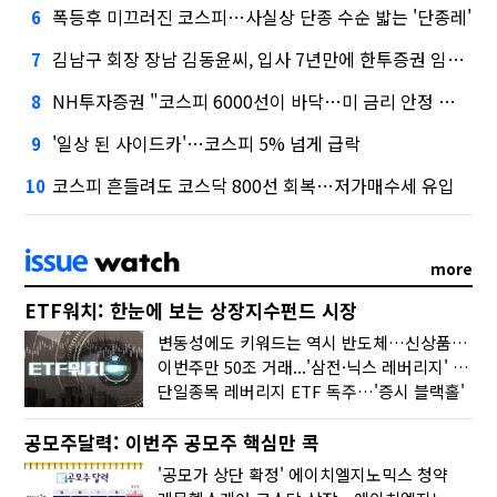
폭등후 미끄러진 코스피…사실상 단종 수순 밟는 '단종레'
6
김남구 회장 장남 김동윤씨, 입사 7년만에 한투증권 임원 승진
7
NH투자증권 "코스피 6000선이 바닥…미 금리 안정 후 추가 회복"
8
'일상 된 사이드카'…코스피 5% 넘게 급락
9
코스피 흔들려도 코스닥 800선 회복…저가매수세 유입
10
more
ETF워치: 한눈에 보는 상장지수펀드 시장
변동성에도 키워드는 역시 반도체…신상품은 우주·방산
이번주만 50조 거래...'삼전·닉스 레버리지' 수익률은 -30%
단일종목 레버리지 ETF 독주…'증시 블랙홀'
공모주달력: 이번주 공모주 핵심만 콕
'공모가 상단 확정' 에이치엘지노믹스 청약