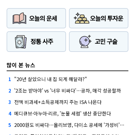
많이 본 뉴스
"20년 살았으니 내 집 되게 해달라?"
1
'2조는 받아야' vs '너무 비싸다'…공차, 매각 성공할까
2
전액 비과세+소득공제까지 주는 ISA 나온다
3
메디큐브·아누아·리르, '눈물 세럼' 생산 중단한다
4
2000원도 비싸다…올리브영, 다이소 공세에 '가성비'로 맞불
5