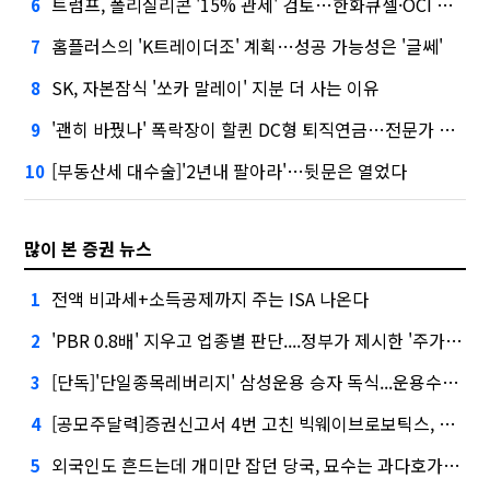
트럼프, 폴리실리콘 '15% 관세' 검토…한화큐셀·OCI 영향은?
6
홈플러스의 'K트레이더조' 계획…성공 가능성은 '글쎄'
7
SK, 자본잠식 '쏘카 말레이' 지분 더 사는 이유
8
'괜히 바꿨나' 폭락장이 할퀸 DC형 퇴직연금…전문가 조언은
9
[부동산세 대수술]'2년내 팔아라'…뒷문은 열었다
10
많이 본 증권 뉴스
전액 비과세+소득공제까지 주는 ISA 나온다
1
'PBR 0.8배' 지우고 업종별 판단....정부가 제시한 '주가 누르기' 방지법
2
[단독]'단일종목레버리지' 삼성운용 승자 독식...운용수익 미래에셋의 6배
3
[공모주달력]증권신고서 4번 고친 빅웨이브로보틱스, 수요예측
4
외국인도 흔드는데 개미만 잡던 당국, 묘수는 과다호가부담금?
5