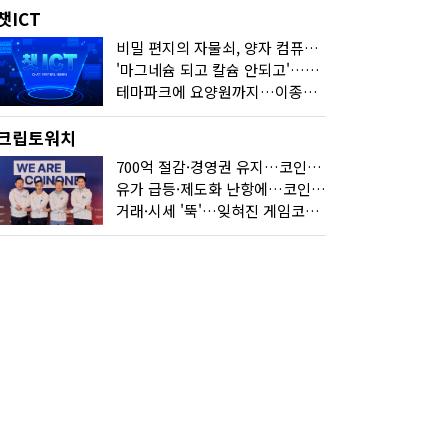
챗ICT
비밀 편지의 자물쇠, 양자 컴퓨터가 연다
'마그네슘 되고 칼슘 안되고'…다음 'AI 요약' 갈 길은
테마파크에 요양원까지…이종사업 눈독 들이는 게임사
크립토워치
700억 절감·경영권 유지…코인원의 '영리한 딜'
유가 급등·제도화 난항에…코인 또 '멈칫'
거래·시세 '뚝'…잊혀진 게임코인들