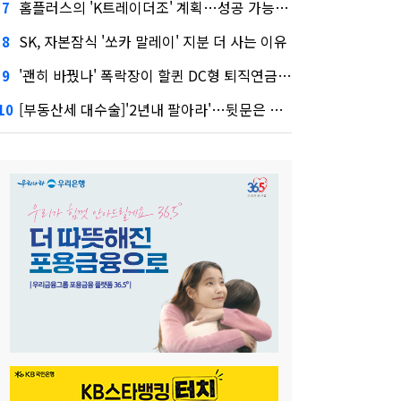
홈플러스의 'K트레이더조' 계획…성공 가능성은 '글쎄'
7
SK, 자본잠식 '쏘카 말레이' 지분 더 사는 이유
8
'괜히 바꿨나' 폭락장이 할퀸 DC형 퇴직연금…전문가 조언은
9
[부동산세 대수술]'2년내 팔아라'…뒷문은 열었다
10