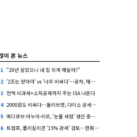
많이 본 뉴스
"20년 살았으니 내 집 되게 해달라?"
1
'2조는 받아야' vs '너무 비싸다'…공차, 매각 성공할까
2
전액 비과세+소득공제까지 주는 ISA 나온다
3
2000원도 비싸다…올리브영, 다이소 공세에 '가성비'로 맞불
4
메디큐브·아누아·리르, '눈물 세럼' 생산 중단한다
5
트럼프, 폴리실리콘 '15% 관세' 검토…한화큐셀·OCI 영향은?
6