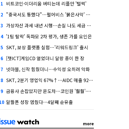
비트코인·이더리움 버티는데 리플만 '털썩'
1
"중국서도 통했다"…펄어비스 '붉은사막' 최고 게임상
2
가상자산 과세 내년 시행…손실 나도 세금 낸다고?
3
'1팀 탈락' 독파모 2차 평가, 생존 가를 요인은
4
SKT, 보상 플랫폼 실험…'리워드링크' 출시
5
[챗ICT]게임CD 열었더니 달랑 종이 한 장
6
넷마블, 신작 힘줬더니…수익성 오히려 악화
7
SKT, 2분기 영업익 67%↑…AIDC 매출 92% 급증
8
금융사 손잡았지만 온도차…코인원 '훨훨'·코빗 '잠잠'
9
알뜰폰 성장 멈췄다…4달째 순유출
10
more