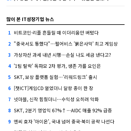
많이 본 IT성장기업 뉴스
비트코인·리플 흔들릴 때 이더리움만 버텼다
1
"중국서도 통했다"…펄어비스 '붉은사막' 최고 게임상
2
가상자산 과세 내년 시행…손실 나도 세금 낸다고?
3
'1팀 탈락' 독파모 2차 평가, 생존 가를 요인은
4
SKT, 보상 플랫폼 실험…'리워드링크' 출시
5
[챗ICT]게임CD 열었더니 달랑 종이 한 장
6
넷마블, 신작 힘줬더니…수익성 오히려 악화
7
SKT, 2분기 영업익 67%↑…AIDC 매출 92% 급증
8
엔씨 효자 '아이온', 국내 넘어 중국·북미 공략 나선다
9