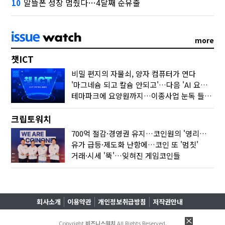
알뜰폰 성장 멈췄다…4달째 순유출
10
more
챗ICT
비밀 편지의 자물쇠, 양자 컴퓨터가 연다
'마그네슘 되고 칼슘 안되고'…다음 'AI 요약' 갈 길은
테마파크에 요양원까지…이종사업 눈독 들이는 게임사
크립토워치
700억 절감·경영권 유지…코인원의 '영리한 딜'
유가 급등·제도화 난항에…코인 또 '멈칫'
거래·시세 '뚝'…잊혀진 게임코인들
회사소개
이용약관
개인정보취급방침
저작권안내
Copyright
비즈니스워치
All Rights Reserved.