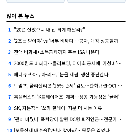
많이 본 뉴스
"20년 살았으니 내 집 되게 해달라?"
1
'2조는 받아야' vs '너무 비싸다'…공차, 매각 성공할까
2
전액 비과세+소득공제까지 주는 ISA 나온다
3
2000원도 비싸다…올리브영, 다이소 공세에 '가성비'로 맞불
4
메디큐브·아누아·리르, '눈물 세럼' 생산 중단한다
5
트럼프, 폴리실리콘 '15% 관세' 검토…한화큐셀·OCI 영향은?
6
홈플러스의 'K트레이더조' 계획…성공 가능성은 '글쎄'
7
SK, 자본잠식 '쏘카 말레이' 지분 더 사는 이유
8
'괜히 바꿨나' 폭락장이 할퀸 DC형 퇴직연금…전문가 조언은
9
[부동산세 대수술]'2년내 팔아라'…뒷문은 열었다
10