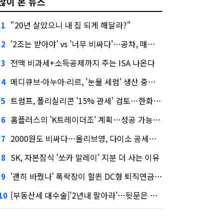
많이 본 뉴스
"20년 살았으니 내 집 되게 해달라?"
1
'2조는 받아야' vs '너무 비싸다'…공차, 매각 성공할까
2
전액 비과세+소득공제까지 주는 ISA 나온다
3
메디큐브·아누아·리르, '눈물 세럼' 생산 중단한다
4
트럼프, 폴리실리콘 '15% 관세' 검토…한화큐셀·OCI 영향은?
5
홈플러스의 'K트레이더조' 계획…성공 가능성은 '글쎄'
6
2000원도 비싸다…올리브영, 다이소 공세에 '가성비'로 맞불
7
SK, 자본잠식 '쏘카 말레이' 지분 더 사는 이유
8
'괜히 바꿨나' 폭락장이 할퀸 DC형 퇴직연금…전문가 조언은
9
[부동산세 대수술]'2년내 팔아라'…뒷문은 열었다
10