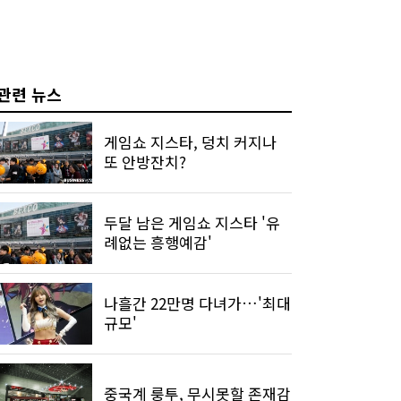
관련 뉴스
게임쇼 지스타, 덩치 커지나
또 안방잔치?
두달 남은 게임쇼 지스타 '유
례없는 흥행예감'
나흘간 22만명 다녀가…'최대
규모'
중국계 룽투, 무시못할 존재감