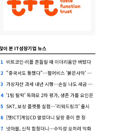
많이 본 IT성장기업 뉴스
비트코인·리플 흔들릴 때 이더리움만 버텼다
1
"중국서도 통했다"…펄어비스 '붉은사막' 최고 게임상
2
가상자산 과세 내년 시행…손실 나도 세금 낸다고?
3
'1팀 탈락' 독파모 2차 평가, 생존 가를 요인은
4
SKT, 보상 플랫폼 실험…'리워드링크' 출시
5
[챗ICT]게임CD 열었더니 달랑 종이 한 장
6
넷마블, 신작 힘줬더니…수익성 오히려 악화
7