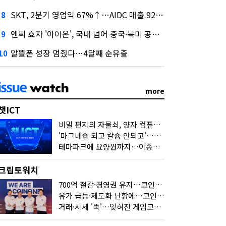
SKT, 2분기 영업익 67%↑…AIDC 매출 92% 급증
8
엔씨 효자 '아이온', 국내 넘어 중국·북미 공략 나선다
9
알뜰폰 성장 멈췄다…4달째 순유출
10
more
챗ICT
비밀 편지의 자물쇠, 양자 컴퓨터가 연다
'마그네슘 되고 칼슘 안되고'…다음 'AI 요약' 갈 길은
테마파크에 요양원까지…이종사업 눈독 들이는 게임사
크립토워치
700억 절감·경영권 유지…코인원의 '영리한 딜'
유가 급등·제도화 난항에…코인 또 '멈칫'
거래·시세 '뚝'…잊혀진 게임코인들