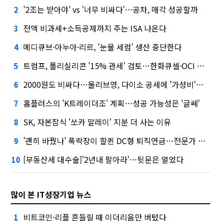
'2조는 받아야' vs '너무 비싸다'…공차, 매각 성공할까
2
전액 비과세+소득공제까지 주는 ISA 나온다
3
메디큐브·아누아·리르, '눈물 세럼' 생산 중단한다
4
트럼프, 폴리실리콘 '15% 관세' 검토…한화큐셀·OCI 영향은?
5
2000원도 비싸다…올리브영, 다이소 공세에 '가성비'로 맞불
6
홈플러스의 'K트레이더조' 계획…성공 가능성은 '글쎄'
7
SK, 자본잠식 '쏘카 말레이' 지분 더 사는 이유
8
'괜히 바꿨나' 폭락장이 할퀸 DC형 퇴직연금…전문가 조언은
9
[부동산세 대수술]'2년내 팔아라'…뒷문은 열었다
10
많이 본 IT성장기업 뉴스
비트코인·리플 흔들릴 때 이더리움만 버텼다
1