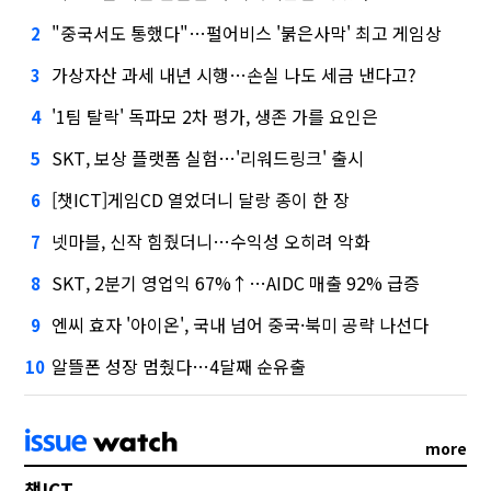
"중국서도 통했다"…펄어비스 '붉은사막' 최고 게임상
2
가상자산 과세 내년 시행…손실 나도 세금 낸다고?
3
'1팀 탈락' 독파모 2차 평가, 생존 가를 요인은
4
SKT, 보상 플랫폼 실험…'리워드링크' 출시
5
[챗ICT]게임CD 열었더니 달랑 종이 한 장
6
넷마블, 신작 힘줬더니…수익성 오히려 악화
7
SKT, 2분기 영업익 67%↑…AIDC 매출 92% 급증
8
엔씨 효자 '아이온', 국내 넘어 중국·북미 공략 나선다
9
알뜰폰 성장 멈췄다…4달째 순유출
10
more
챗ICT