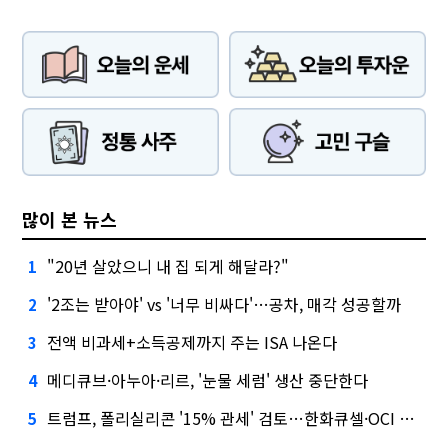
많이 본 뉴스
"20년 살았으니 내 집 되게 해달라?"
1
'2조는 받아야' vs '너무 비싸다'…공차, 매각 성공할까
2
전액 비과세+소득공제까지 주는 ISA 나온다
3
메디큐브·아누아·리르, '눈물 세럼' 생산 중단한다
4
트럼프, 폴리실리콘 '15% 관세' 검토…한화큐셀·OCI 영향은?
5