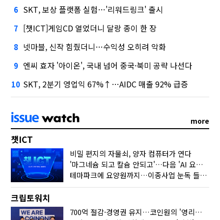
SKT, 보상 플랫폼 실험…'리워드링크' 출시
6
[챗ICT]게임CD 열었더니 달랑 종이 한 장
7
넷마블, 신작 힘줬더니…수익성 오히려 악화
8
엔씨 효자 '아이온', 국내 넘어 중국·북미 공략 나선다
9
SKT, 2분기 영업익 67%↑…AIDC 매출 92% 급증
10
more
챗ICT
비밀 편지의 자물쇠, 양자 컴퓨터가 연다
'마그네슘 되고 칼슘 안되고'…다음 'AI 요약' 갈 길은
테마파크에 요양원까지…이종사업 눈독 들이는 게임사
크립토워치
700억 절감·경영권 유지…코인원의 '영리한 딜'