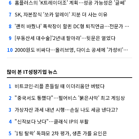
홈플러스의 'K트레이더조' 계획…성공 가능성은 '글쎄'
6
SK, 자본잠식 '쏘카 말레이' 지분 더 사는 이유
7
'괜히 바꿨나' 폭락장이 할퀸 DC형 퇴직연금…전문가 조언은
8
[부동산세 대수술]'2년내 팔아라'…뒷문은 열었다
9
2000원도 비싸다…올리브영, 다이소 공세에 '가성비'로 맞불
10
많이 본 IT성장기업 뉴스
비트코인·리플 흔들릴 때 이더리움만 버텼다
1
"중국서도 통했다"…펄어비스 '붉은사막' 최고 게임상
2
가상자산 과세 내년 시행…손실 나도 세금 낸다고?
3
"신작보다 낫다"…클래식 IP의 부활
4
'1팀 탈락' 독파모 2차 평가, 생존 가를 요인은
5