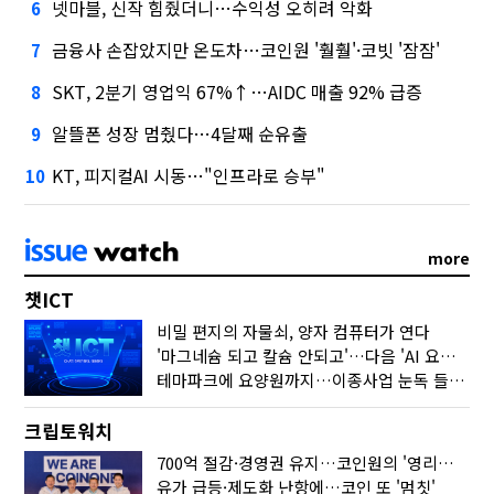
넷마블, 신작 힘줬더니…수익성 오히려 악화
6
금융사 손잡았지만 온도차…코인원 '훨훨'·코빗 '잠잠'
7
SKT, 2분기 영업익 67%↑…AIDC 매출 92% 급증
8
알뜰폰 성장 멈췄다…4달째 순유출
9
KT, 피지컬AI 시동…"인프라로 승부"
10
more
챗ICT
비밀 편지의 자물쇠, 양자 컴퓨터가 연다
'마그네슘 되고 칼슘 안되고'…다음 'AI 요약' 갈 길은
테마파크에 요양원까지…이종사업 눈독 들이는 게임사
크립토워치
700억 절감·경영권 유지…코인원의 '영리한 딜'
유가 급등·제도화 난항에…코인 또 '멈칫'