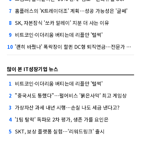
홈플러스의 'K트레이더조' 계획…성공 가능성은 '글쎄'
7
SK, 자본잠식 '쏘카 말레이' 지분 더 사는 이유
8
비트코인·이더리움 버티는데 리플만 '털썩'
9
'괜히 바꿨나' 폭락장이 할퀸 DC형 퇴직연금…전문가 조언은
10
많이 본 IT성장기업 뉴스
비트코인·이더리움 버티는데 리플만 '털썩'
1
"중국서도 통했다"…펄어비스 '붉은사막' 최고 게임상
2
가상자산 과세 내년 시행…손실 나도 세금 낸다고?
3
'1팀 탈락' 독파모 2차 평가, 생존 가를 요인은
4
SKT, 보상 플랫폼 실험…'리워드링크' 출시
5