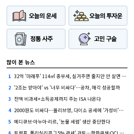
많이 본 뉴스
32억 '마래푸' 114㎡ 종부세, 실거주면 줄지만 안 살면 2.5배
1
'2조는 받아야' vs '너무 비싸다'…공차, 매각 성공할까
2
전액 비과세+소득공제까지 주는 ISA 나온다
3
2000원도 비싸다…올리브영, 다이소 공세에 '가성비'로 맞불
4
메디큐브·아누아·리르, '눈물 세럼' 생산 중단한다
5
트럼프, 폴리실리콘 '15% 관세' 검토…한화큐셀·OCI 영향은?
6