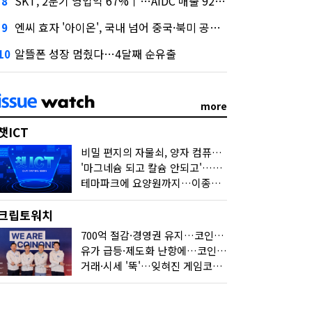
SKT, 2분기 영업익 67%↑…AIDC 매출 92% 급증
8
엔씨 효자 '아이온', 국내 넘어 중국·북미 공략 나선다
9
알뜰폰 성장 멈췄다…4달째 순유출
10
more
챗ICT
비밀 편지의 자물쇠, 양자 컴퓨터가 연다
'마그네슘 되고 칼슘 안되고'…다음 'AI 요약' 갈 길은
테마파크에 요양원까지…이종사업 눈독 들이는 게임사
크립토워치
700억 절감·경영권 유지…코인원의 '영리한 딜'
유가 급등·제도화 난항에…코인 또 '멈칫'
거래·시세 '뚝'…잊혀진 게임코인들