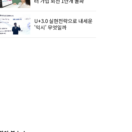
터 가입 회선 1만개 돌파
U+3.0 실현전략으로 내세운
'익시' 무엇일까