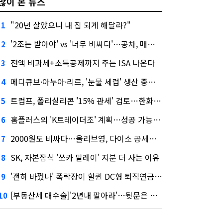
많이 본 뉴스
"20년 살았으니 내 집 되게 해달라?"
1
'2조는 받아야' vs '너무 비싸다'…공차, 매각 성공할까
2
전액 비과세+소득공제까지 주는 ISA 나온다
3
메디큐브·아누아·리르, '눈물 세럼' 생산 중단한다
4
트럼프, 폴리실리콘 '15% 관세' 검토…한화큐셀·OCI 영향은?
5
홈플러스의 'K트레이더조' 계획…성공 가능성은 '글쎄'
6
2000원도 비싸다…올리브영, 다이소 공세에 '가성비'로 맞불
7
SK, 자본잠식 '쏘카 말레이' 지분 더 사는 이유
8
'괜히 바꿨나' 폭락장이 할퀸 DC형 퇴직연금…전문가 조언은
9
[부동산세 대수술]'2년내 팔아라'…뒷문은 열었다
10