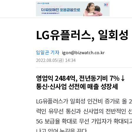
LG유플러스, 일회성 
임일곤 기자
igon@bizwatch.co.kr
2022.08.05
(금)
14:34
영업익 2484억, 전년동기비 7%↓
통신·신사업 선전에 매출 성장세
LG유플러스가 일회성 인건비 증가로 올 
력인 유무선 통신과 신사업의 전반적인 
5G 보급율 확대로 무선 가입자가 확대되
나고 있어 눈길을 끈다.