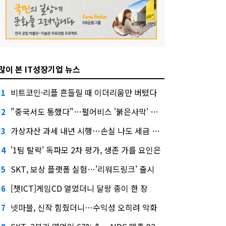
많이 본 IT성장기업 뉴스
비트코인·리플 흔들릴 때 이더리움만 버텼다
1
"중국서도 통했다"…펄어비스 '붉은사막' 최고 게임상
2
가상자산 과세 내년 시행…손실 나도 세금 낸다고?
3
'1팀 탈락' 독파모 2차 평가, 생존 가를 요인은
4
SKT, 보상 플랫폼 실험…'리워드링크' 출시
5
[챗ICT]게임CD 열었더니 달랑 종이 한 장
6
넷마블, 신작 힘줬더니…수익성 오히려 악화
7