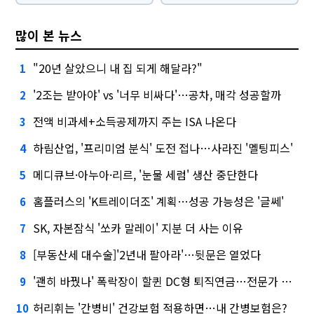
많이 본 뉴스
"20년 살았으니 내 집 되게 해달라?"
1
'2조는 받아야' vs '너무 비싸다'…공차, 매각 성공할까
2
전액 비과세+소득공제까지 주는 ISA 나온다
3
하림산업, '프리미엄 분식' 도전 접나…사라진 '멜팅피스'
4
메디큐브·아누아·리르, '눈물 세럼' 생산 중단한다
5
홈플러스의 'K트레이더조' 계획…성공 가능성은 '글쎄'
6
SK, 자본잠식 '쏘카 말레이' 지분 더 사는 이유
7
[부동산세 대수술]'2년내 팔아라'…뒷문은 열었다
8
'괜히 바꿨나' 폭락장이 할퀸 DC형 퇴직연금…전문가 조언은
9
허리휘는 '간병비' 건강보험 적용하면…내 간병보험은?
10