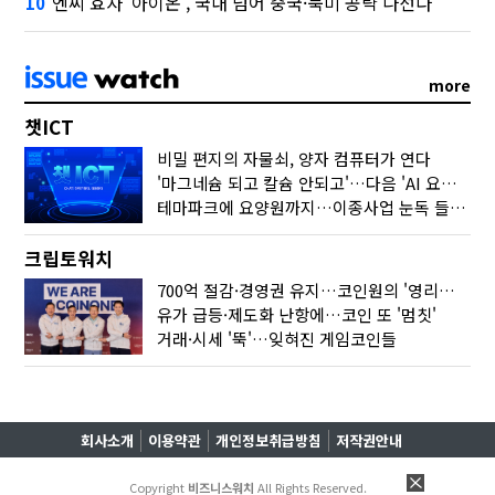
엔씨 효자 '아이온', 국내 넘어 중국·북미 공략 나선다
10
more
챗ICT
비밀 편지의 자물쇠, 양자 컴퓨터가 연다
'마그네슘 되고 칼슘 안되고'…다음 'AI 요약' 갈 길은
테마파크에 요양원까지…이종사업 눈독 들이는 게임사
크립토워치
700억 절감·경영권 유지…코인원의 '영리한 딜'
유가 급등·제도화 난항에…코인 또 '멈칫'
거래·시세 '뚝'…잊혀진 게임코인들
회사소개
이용약관
개인정보취급방침
저작권안내
Copyright
비즈니스워치
All Rights Reserved.