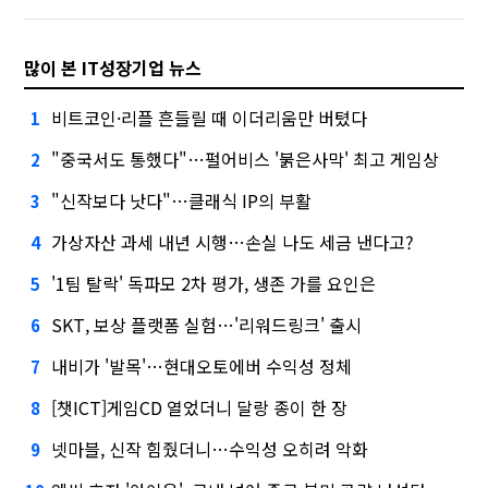
많이 본 IT성장기업 뉴스
비트코인·리플 흔들릴 때 이더리움만 버텼다
1
"중국서도 통했다"…펄어비스 '붉은사막' 최고 게임상
2
"신작보다 낫다"…클래식 IP의 부활
3
가상자산 과세 내년 시행…손실 나도 세금 낸다고?
4
'1팀 탈락' 독파모 2차 평가, 생존 가를 요인은
5
SKT, 보상 플랫폼 실험…'리워드링크' 출시
6
내비가 '발목'…현대오토에버 수익성 정체
7
[챗ICT]게임CD 열었더니 달랑 종이 한 장
8
넷마블, 신작 힘줬더니…수익성 오히려 악화
9