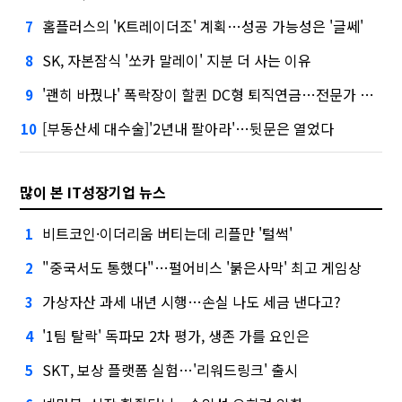
홈플러스의 'K트레이더조' 계획…성공 가능성은 '글쎄'
7
SK, 자본잠식 '쏘카 말레이' 지분 더 사는 이유
8
'괜히 바꿨나' 폭락장이 할퀸 DC형 퇴직연금…전문가 조언은
9
[부동산세 대수술]'2년내 팔아라'…뒷문은 열었다
10
많이 본 IT성장기업 뉴스
비트코인·이더리움 버티는데 리플만 '털썩'
1
"중국서도 통했다"…펄어비스 '붉은사막' 최고 게임상
2
가상자산 과세 내년 시행…손실 나도 세금 낸다고?
3
'1팀 탈락' 독파모 2차 평가, 생존 가를 요인은
4
SKT, 보상 플랫폼 실험…'리워드링크' 출시
5