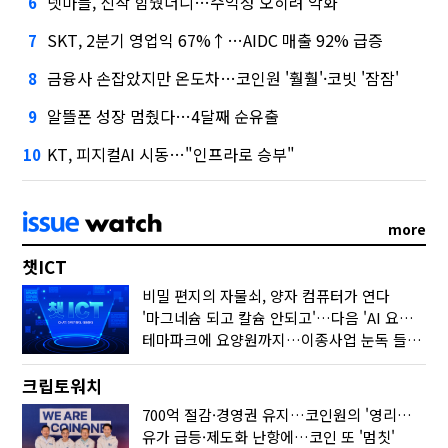
넷마블, 신작 힘줬더니…수익성 오히려 악화
6
SKT, 2분기 영업익 67%↑…AIDC 매출 92% 급증
7
금융사 손잡았지만 온도차…코인원 '훨훨'·코빗 '잠잠'
8
알뜰폰 성장 멈췄다…4달째 순유출
9
KT, 피지컬AI 시동…"인프라로 승부"
10
more
챗ICT
비밀 편지의 자물쇠, 양자 컴퓨터가 연다
'마그네슘 되고 칼슘 안되고'…다음 'AI 요약' 갈 길은
테마파크에 요양원까지…이종사업 눈독 들이는 게임사
크립토워치
700억 절감·경영권 유지…코인원의 '영리한 딜'
유가 급등·제도화 난항에…코인 또 '멈칫'