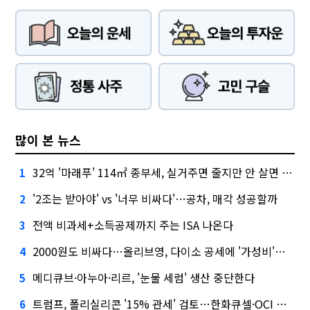
많이 본 뉴스
32억 '마래푸' 114㎡ 종부세, 실거주면 줄지만 안 살면 2.5배
1
'2조는 받아야' vs '너무 비싸다'…공차, 매각 성공할까
2
전액 비과세+소득공제까지 주는 ISA 나온다
3
2000원도 비싸다…올리브영, 다이소 공세에 '가성비'로 맞불
4
메디큐브·아누아·리르, '눈물 세럼' 생산 중단한다
5
트럼프, 폴리실리콘 '15% 관세' 검토…한화큐셀·OCI 영향은?
6