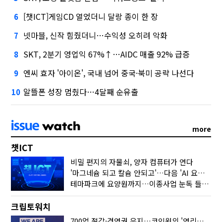
[챗ICT]게임CD 열었더니 달랑 종이 한 장
6
넷마블, 신작 힘줬더니…수익성 오히려 악화
7
SKT, 2분기 영업익 67%↑…AIDC 매출 92% 급증
8
엔씨 효자 '아이온', 국내 넘어 중국·북미 공략 나선다
9
알뜰폰 성장 멈췄다…4달째 순유출
10
more
챗ICT
비밀 편지의 자물쇠, 양자 컴퓨터가 연다
'마그네슘 되고 칼슘 안되고'…다음 'AI 요약' 갈 길은
테마파크에 요양원까지…이종사업 눈독 들이는 게임사
크립토워치
700억 절감·경영권 유지…코인원의 '영리한 딜'