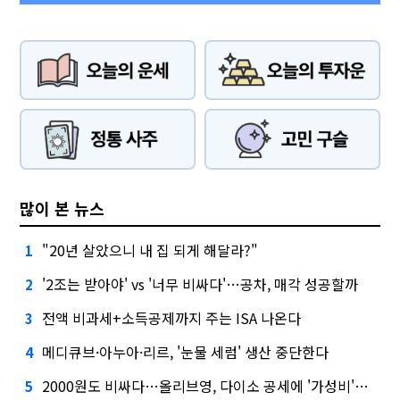
많이 본 뉴스
"20년 살았으니 내 집 되게 해달라?"
1
'2조는 받아야' vs '너무 비싸다'…공차, 매각 성공할까
2
전액 비과세+소득공제까지 주는 ISA 나온다
3
메디큐브·아누아·리르, '눈물 세럼' 생산 중단한다
4
2000원도 비싸다…올리브영, 다이소 공세에 '가성비'로 맞불
5