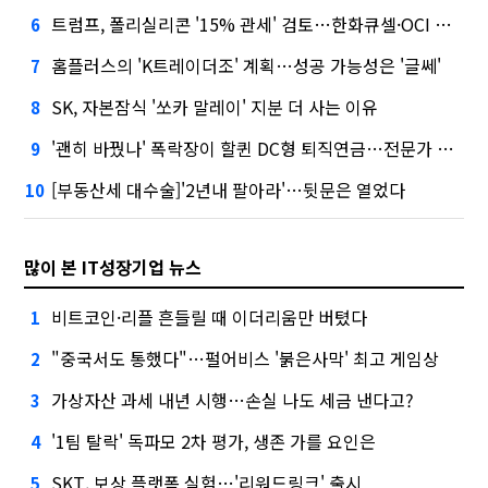
트럼프, 폴리실리콘 '15% 관세' 검토…한화큐셀·OCI 영향은?
6
홈플러스의 'K트레이더조' 계획…성공 가능성은 '글쎄'
7
SK, 자본잠식 '쏘카 말레이' 지분 더 사는 이유
8
'괜히 바꿨나' 폭락장이 할퀸 DC형 퇴직연금…전문가 조언은
9
[부동산세 대수술]'2년내 팔아라'…뒷문은 열었다
10
많이 본 IT성장기업 뉴스
비트코인·리플 흔들릴 때 이더리움만 버텼다
1
"중국서도 통했다"…펄어비스 '붉은사막' 최고 게임상
2
가상자산 과세 내년 시행…손실 나도 세금 낸다고?
3
'1팀 탈락' 독파모 2차 평가, 생존 가를 요인은
4
SKT, 보상 플랫폼 실험…'리워드링크' 출시
5