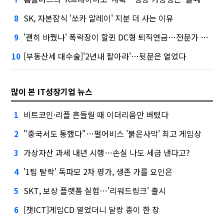
SK, 자본잠식 '쏘카 말레이' 지분 더 사는 이유
8
'괜히 바꿨나' 폭락장이 할퀸 DC형 퇴직연금…전문가 조언은
9
[부동산세 대수술]'2년내 팔아라'…뒷문은 열었다
10
많이 본 IT성장기업 뉴스
비트코인·리플 흔들릴 때 이더리움만 버텼다
1
"중국서도 통했다"…펄어비스 '붉은사막' 최고 게임상
2
가상자산 과세 내년 시행…손실 나도 세금 낸다고?
3
'1팀 탈락' 독파모 2차 평가, 생존 가를 요인은
4
SKT, 보상 플랫폼 실험…'리워드링크' 출시
5
[챗ICT]게임CD 열었더니 달랑 종이 한 장
6