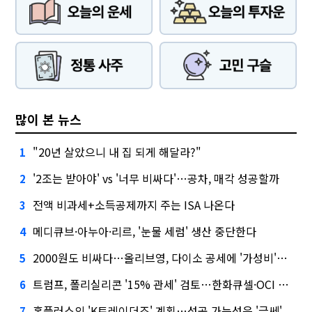
많이 본 뉴스
"20년 살았으니 내 집 되게 해달라?"
1
'2조는 받아야' vs '너무 비싸다'…공차, 매각 성공할까
2
전액 비과세+소득공제까지 주는 ISA 나온다
3
메디큐브·아누아·리르, '눈물 세럼' 생산 중단한다
4
2000원도 비싸다…올리브영, 다이소 공세에 '가성비'로 맞불
5
트럼프, 폴리실리콘 '15% 관세' 검토…한화큐셀·OCI 영향은?
6
홈플러스의 'K트레이더조' 계획…성공 가능성은 '글쎄'
7