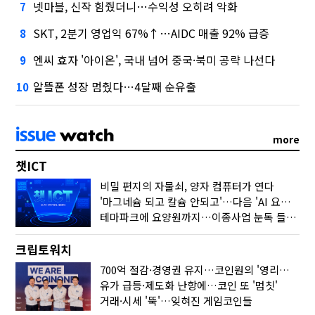
넷마블, 신작 힘줬더니…수익성 오히려 악화
7
SKT, 2분기 영업익 67%↑…AIDC 매출 92% 급증
8
엔씨 효자 '아이온', 국내 넘어 중국·북미 공략 나선다
9
알뜰폰 성장 멈췄다…4달째 순유출
10
more
챗ICT
비밀 편지의 자물쇠, 양자 컴퓨터가 연다
'마그네슘 되고 칼슘 안되고'…다음 'AI 요약' 갈 길은
테마파크에 요양원까지…이종사업 눈독 들이는 게임사
크립토워치
700억 절감·경영권 유지…코인원의 '영리한 딜'
유가 급등·제도화 난항에…코인 또 '멈칫'
거래·시세 '뚝'…잊혀진 게임코인들