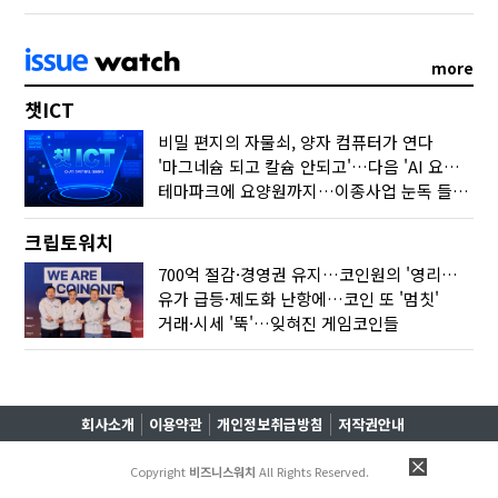
more
챗ICT
비밀 편지의 자물쇠, 양자 컴퓨터가 연다
'마그네슘 되고 칼슘 안되고'…다음 'AI 요약' 갈 길은
테마파크에 요양원까지…이종사업 눈독 들이는 게임사
크립토워치
700억 절감·경영권 유지…코인원의 '영리한 딜'
유가 급등·제도화 난항에…코인 또 '멈칫'
거래·시세 '뚝'…잊혀진 게임코인들
회사소개
이용약관
개인정보취급방침
저작권안내
Copyright
비즈니스워치
All Rights Reserved.