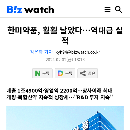
한미약품, 훨훨 날았다…역대급 실
적
김윤화 기자
kyh94@bizwatch.co.kr
2024.02.02
(금)
18:13
매출 1조4900억·영업익 2200억…창사이래 최대
개량·복합신약 지속적 성장세…"R&D 투자 지속"