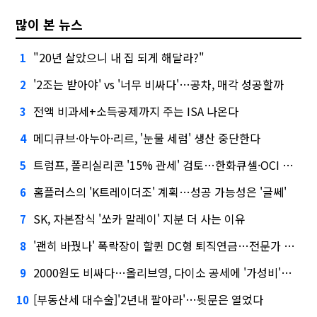
많이 본 뉴스
"20년 살았으니 내 집 되게 해달라?"
1
'2조는 받아야' vs '너무 비싸다'…공차, 매각 성공할까
2
전액 비과세+소득공제까지 주는 ISA 나온다
3
메디큐브·아누아·리르, '눈물 세럼' 생산 중단한다
4
트럼프, 폴리실리콘 '15% 관세' 검토…한화큐셀·OCI 영향은?
5
홈플러스의 'K트레이더조' 계획…성공 가능성은 '글쎄'
6
SK, 자본잠식 '쏘카 말레이' 지분 더 사는 이유
7
'괜히 바꿨나' 폭락장이 할퀸 DC형 퇴직연금…전문가 조언은
8
2000원도 비싸다…올리브영, 다이소 공세에 '가성비'로 맞불
9
[부동산세 대수술]'2년내 팔아라'…뒷문은 열었다
10