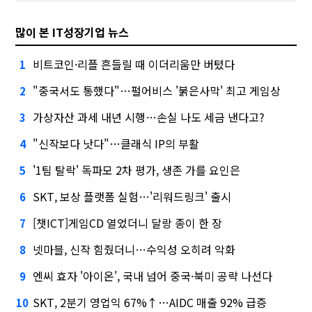
많이 본 IT성장기업 뉴스
비트코인·리플 흔들릴 때 이더리움만 버텼다
1
"중국서도 통했다"…펄어비스 '붉은사막' 최고 게임상
2
가상자산 과세 내년 시행…손실 나도 세금 낸다고?
3
"신작보다 낫다"…클래식 IP의 부활
4
'1팀 탈락' 독파모 2차 평가, 생존 가를 요인은
5
SKT, 보상 플랫폼 실험…'리워드링크' 출시
6
[챗ICT]게임CD 열었더니 달랑 종이 한 장
7
넷마블, 신작 힘줬더니…수익성 오히려 악화
8
엔씨 효자 '아이온', 국내 넘어 중국·북미 공략 나선다
9
SKT, 2분기 영업익 67%↑…AIDC 매출 92% 급증
10