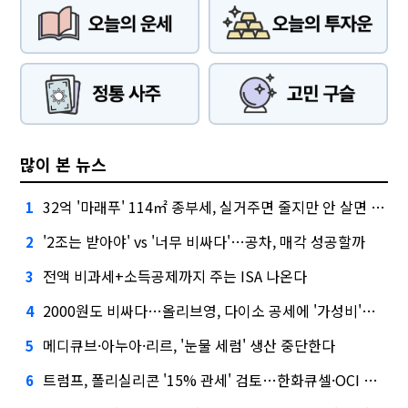
많이 본 뉴스
32억 '마래푸' 114㎡ 종부세, 실거주면 줄지만 안 살면 2.5배
1
'2조는 받아야' vs '너무 비싸다'…공차, 매각 성공할까
2
전액 비과세+소득공제까지 주는 ISA 나온다
3
2000원도 비싸다…올리브영, 다이소 공세에 '가성비'로 맞불
4
메디큐브·아누아·리르, '눈물 세럼' 생산 중단한다
5
트럼프, 폴리실리콘 '15% 관세' 검토…한화큐셀·OCI 영향은?
6