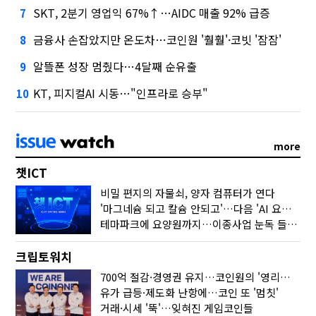
SKT, 2분기 영업익 67%↑…AIDC 매출 92% 급증
7
금융사 손잡았지만 온도차…코인원 '훨훨'·코빗 '잠잠'
8
알뜰폰 성장 멈췄다…4달째 순유출
9
KT, 피지컬AI 시동…"인프라로 승부"
10
more
챗ICT
비밀 편지의 자물쇠, 양자 컴퓨터가 연다
'마그네슘 되고 칼슘 안되고'…다음 'AI 요약' 갈 길은
테마파크에 요양원까지…이종사업 눈독 들이는 게임사
크립토워치
700억 절감·경영권 유지…코인원의 '영리한 딜'
유가 급등·제도화 난항에…코인 또 '멈칫'
거래·시세 '뚝'…잊혀진 게임코인들