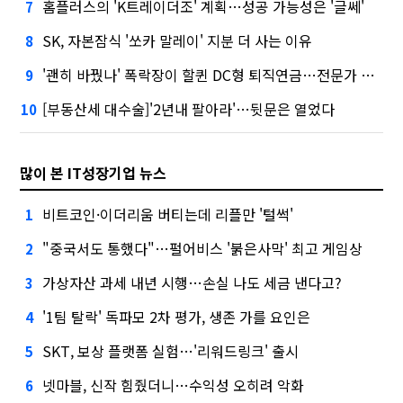
홈플러스의 'K트레이더조' 계획…성공 가능성은 '글쎄'
7
SK, 자본잠식 '쏘카 말레이' 지분 더 사는 이유
8
'괜히 바꿨나' 폭락장이 할퀸 DC형 퇴직연금…전문가 조언은
9
[부동산세 대수술]'2년내 팔아라'…뒷문은 열었다
10
많이 본 IT성장기업 뉴스
비트코인·이더리움 버티는데 리플만 '털썩'
1
"중국서도 통했다"…펄어비스 '붉은사막' 최고 게임상
2
가상자산 과세 내년 시행…손실 나도 세금 낸다고?
3
'1팀 탈락' 독파모 2차 평가, 생존 가를 요인은
4
SKT, 보상 플랫폼 실험…'리워드링크' 출시
5
넷마블, 신작 힘줬더니…수익성 오히려 악화
6