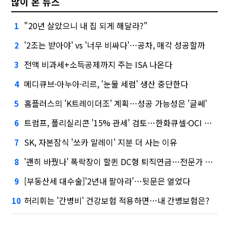
많이 본 뉴스
"20년 살았으니 내 집 되게 해달라?"
1
'2조는 받아야' vs '너무 비싸다'…공차, 매각 성공할까
2
전액 비과세+소득공제까지 주는 ISA 나온다
3
메디큐브·아누아·리르, '눈물 세럼' 생산 중단한다
4
홈플러스의 'K트레이더조' 계획…성공 가능성은 '글쎄'
5
트럼프, 폴리실리콘 '15% 관세' 검토…한화큐셀·OCI 영향은?
6
SK, 자본잠식 '쏘카 말레이' 지분 더 사는 이유
7
'괜히 바꿨나' 폭락장이 할퀸 DC형 퇴직연금…전문가 조언은
8
[부동산세 대수술]'2년내 팔아라'…뒷문은 열었다
9
허리휘는 '간병비' 건강보험 적용하면…내 간병보험은?
10