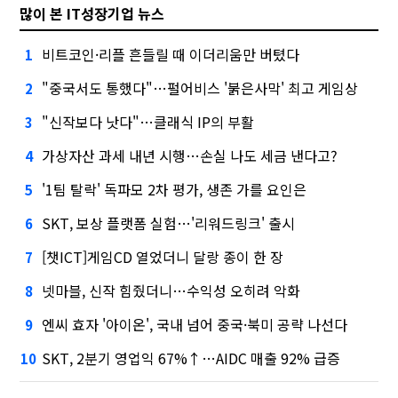
많이 본 IT성장기업 뉴스
비트코인·리플 흔들릴 때 이더리움만 버텼다
1
"중국서도 통했다"…펄어비스 '붉은사막' 최고 게임상
2
"신작보다 낫다"…클래식 IP의 부활
3
가상자산 과세 내년 시행…손실 나도 세금 낸다고?
4
'1팀 탈락' 독파모 2차 평가, 생존 가를 요인은
5
SKT, 보상 플랫폼 실험…'리워드링크' 출시
6
[챗ICT]게임CD 열었더니 달랑 종이 한 장
7
넷마블, 신작 힘줬더니…수익성 오히려 악화
8
엔씨 효자 '아이온', 국내 넘어 중국·북미 공략 나선다
9
SKT, 2분기 영업익 67%↑…AIDC 매출 92% 급증
10