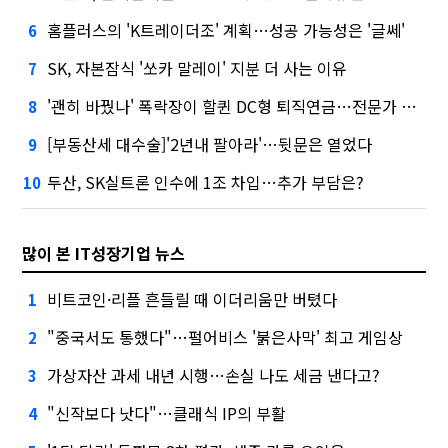
홈플러스의 'K트레이더조' 계획…성공 가능성은 '글쎄'
6
SK, 자본잠식 '쏘카 말레이' 지분 더 사는 이유
7
'괜히 바꿨나' 폭락장이 할퀸 DC형 퇴직연금…전문가 조언은
8
[부동산세 대수술]'2년내 팔아라'…뒷문은 열었다
9
두산, SK실트론 인수에 1조 차입…추가 부담은?
10
많이 본 IT성장기업 뉴스
비트코인·리플 흔들릴 때 이더리움만 버텼다
1
"중국서도 통했다"…펄어비스 '붉은사막' 최고 게임상
2
가상자산 과세 내년 시행…손실 나도 세금 낸다고?
3
"신작보다 낫다"…클래식 IP의 부활
4