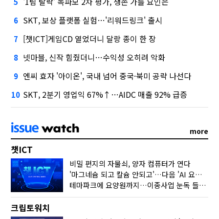
'1팀 탈락' 독파모 2차 평가, 생존 가를 요인은
5
SKT, 보상 플랫폼 실험…'리워드링크' 출시
6
[챗ICT]게임CD 열었더니 달랑 종이 한 장
7
넷마블, 신작 힘줬더니…수익성 오히려 악화
8
엔씨 효자 '아이온', 국내 넘어 중국·북미 공략 나선다
9
SKT, 2분기 영업익 67%↑…AIDC 매출 92% 급증
10
more
챗ICT
비밀 편지의 자물쇠, 양자 컴퓨터가 연다
'마그네슘 되고 칼슘 안되고'…다음 'AI 요약' 갈 길은
테마파크에 요양원까지…이종사업 눈독 들이는 게임사
크립토워치