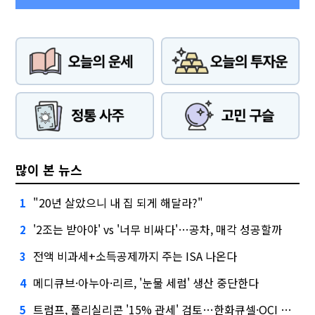
많이 본 뉴스
"20년 살았으니 내 집 되게 해달라?"
1
'2조는 받아야' vs '너무 비싸다'…공차, 매각 성공할까
2
전액 비과세+소득공제까지 주는 ISA 나온다
3
메디큐브·아누아·리르, '눈물 세럼' 생산 중단한다
4
트럼프, 폴리실리콘 '15% 관세' 검토…한화큐셀·OCI 영향은?
5