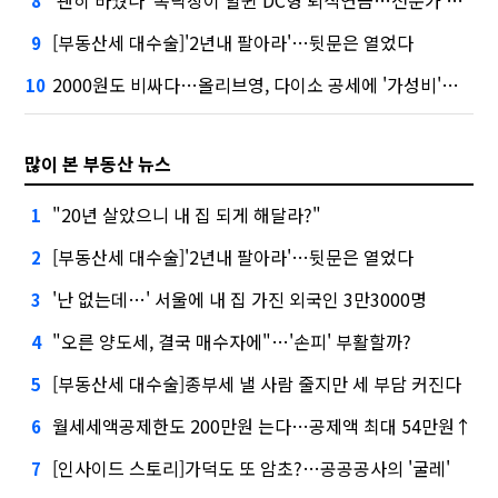
'괜히 바꿨나' 폭락장이 할퀸 DC형 퇴직연금…전문가 조언은
8
[부동산세 대수술]'2년내 팔아라'…뒷문은 열었다
9
2000원도 비싸다…올리브영, 다이소 공세에 '가성비'로 맞불
10
많이 본 부동산 뉴스
"20년 살았으니 내 집 되게 해달라?"
1
[부동산세 대수술]'2년내 팔아라'…뒷문은 열었다
2
'난 없는데…' 서울에 내 집 가진 외국인 3만3000명
3
"오른 양도세, 결국 매수자에"…'손피' 부활할까?
4
[부동산세 대수술]종부세 낼 사람 줄지만 세 부담 커진다
5
월세세액공제한도 200만원 는다…공제액 최대 54만원↑
6
[인사이드 스토리]가덕도 또 암초?…공공공사의 '굴레'
7