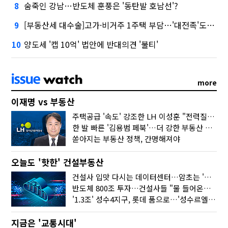
숨죽인 강남…반도체 훈풍은 '동탄발 호남선'?
8
[부동산세 대수술]고가·비거주 1주택 부담…'대전족'도 불똥
9
양도세 '캡 10억' 법안에 반대의견 '불티'
10
more
이재명 vs 부동산
주택공급 '속도' 강조한 LH 이성훈 "전력질주해야"
한 발 빠른 '김용범 페북'…더 강한 부동산 규제 나오나
쏟아지는 부동산 정책, 간명해져야
오늘도 '핫한' 건설부동산
건설사 입맛 다시는 데이터센터…암초는 '주민 반대'
반도체 800조 투자…건설사들 "물 들어온다!"
'1.3조' 성수4지구, 롯데 품으로…'성수르엘 S70' 거듭
지금은 '교통시대'