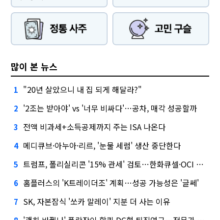
많이 본 뉴스
"20년 살았으니 내 집 되게 해달라?"
1
'2조는 받아야' vs '너무 비싸다'…공차, 매각 성공할까
2
전액 비과세+소득공제까지 주는 ISA 나온다
3
메디큐브·아누아·리르, '눈물 세럼' 생산 중단한다
4
트럼프, 폴리실리콘 '15% 관세' 검토…한화큐셀·OCI 영향은?
5
홈플러스의 'K트레이더조' 계획…성공 가능성은 '글쎄'
6
SK, 자본잠식 '쏘카 말레이' 지분 더 사는 이유
7