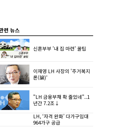
관련 뉴스
신혼부부 '내 집 마련' 꿀팁
이재영 LH 사장의 '주거복지
론(論)'
"LH 금융부채 확 줄었네"..1
년간 7.2조↓
LH, ‘자격 완화’ 다가구임대
964가구 공급