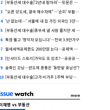
[부동산세 대수술]'2년내 팔아라'…뒷문은 열었다
2
"오른 양도세, 결국 매수자에"…'손피' 부활할까?
3
'난 없는데…' 서울에 내 집 가진 외국인 3만3000명
4
[부동산세 대수술]종부세 낼 사람 줄지만 세 부담 커진다
5
폭염 뚫고 '청약자 모십니다'…전국 3.9만가구
6
월세세액공제한도 200만원 는다…공제액 최대 54만원↑
7
[인사이드 스토리]가덕도 또 암초?…공공공사의 '굴레'
8
숨죽인 강남…반도체 훈풍은 '동탄발 호남선'?
9
[부동산세 대수술]고가·비거주 1주택 부담…'대전족'도 불똥
10
more
이재명 vs 부동산