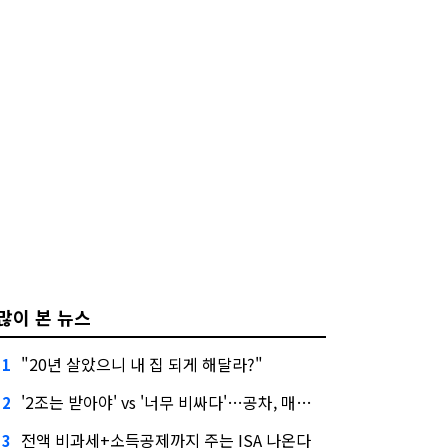
많이 본 뉴스
"20년 살았으니 내 집 되게 해달라?"
1
'2조는 받아야' vs '너무 비싸다'…공차, 매각 성공할까
2
전액 비과세+소득공제까지 주는 ISA 나온다
3