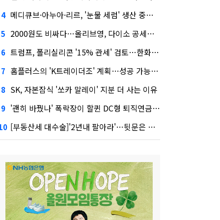
메디큐브·아누아·리르, '눈물 세럼' 생산 중단한다
4
2000원도 비싸다…올리브영, 다이소 공세에 '가성비'로 맞불
5
트럼프, 폴리실리콘 '15% 관세' 검토…한화큐셀·OCI 영향은?
6
홈플러스의 'K트레이더조' 계획…성공 가능성은 '글쎄'
7
SK, 자본잠식 '쏘카 말레이' 지분 더 사는 이유
8
'괜히 바꿨나' 폭락장이 할퀸 DC형 퇴직연금…전문가 조언은
9
[부동산세 대수술]'2년내 팔아라'…뒷문은 열었다
10