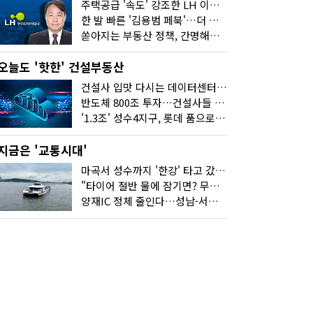
주택공급 '속도' 강조한 LH 이성훈 "전력질주해야"
한 발 빠른 '김용범 페북'…더 강한 부동산 규제 나오나
쏟아지는 부동산 정책, 간명해져야
오늘도 '핫한' 건설부동산
건설사 입맛 다시는 데이터센터…암초는 '주민 반대'
반도체 800조 투자…건설사들 "물 들어온다!"
'1.3조' 성수4지구, 롯데 품으로…'성수르엘 S70' 거듭
지금은 '교통시대'
마곡서 성수까지 '한강' 타고 갔습니다
"타이어 절반 물에 잠기면? 무조건 탈출하세요"
양재IC 정체 줄인다…성남-서초 고속도로 2029년 착공