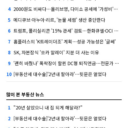
2000원도 비싸다…올리브영, 다이소 공세에 '가성비'로 맞불
4
메디큐브·아누아·리르, '눈물 세럼' 생산 중단한다
5
트럼프, 폴리실리콘 '15% 관세' 검토…한화큐셀·OCI 영향은?
6
홈플러스의 'K트레이더조' 계획…성공 가능성은 '글쎄'
7
SK, 자본잠식 '쏘카 말레이' 지분 더 사는 이유
8
'괜히 바꿨나' 폭락장이 할퀸 DC형 퇴직연금…전문가 조언은
9
[부동산세 대수술]'2년내 팔아라'…뒷문은 열었다
10
많이 본 부동산 뉴스
"20년 살았으니 내 집 되게 해달라?"
1
[부동산세 대수술]'2년내 팔아라'…뒷문은 열었다
2