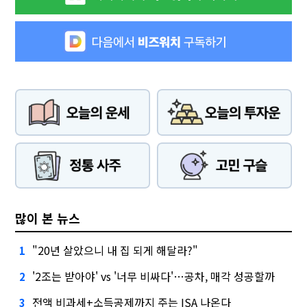
많이 본 뉴스
"20년 살았으니 내 집 되게 해달라?"
1
'2조는 받아야' vs '너무 비싸다'…공차, 매각 성공할까
2
전액 비과세+소득공제까지 주는 ISA 나온다
3