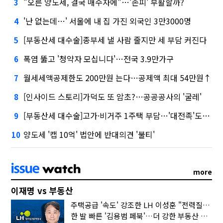
"오른 양도세, 결국 매수자에"…'손피' 부활할까?
3
'난 없는데…' 서울에 내 집 가진 외국인 3만3000명
4
[부동산세 대수술]종부세 낼 사람 줄지만 세 부담 커진다
5
폭염 뚫고 '청약자 모십니다'…전국 3.9만가구
6
월세세액공제한도 200만원 는다…공제액 최대 54만원↑
7
[인사이드 스토리]가덕도 또 암초?…공공공사의 '굴레'
8
[부동산세 대수술]고가·비거주 1주택 부담…'대전족'도 불똥
9
양도세 '캡 10억' 법안에 반대의견 '불티'
10
more
이재명 vs 부동산
주택공급 '속도' 강조한 LH 이성훈 "전력질주해야"
한 발 빠른 '김용범 페북'…더 강한 부동산 규제 나오나