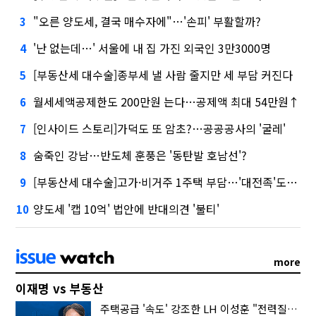
"오른 양도세, 결국 매수자에"…'손피' 부활할까?
3
'난 없는데…' 서울에 내 집 가진 외국인 3만3000명
4
[부동산세 대수술]종부세 낼 사람 줄지만 세 부담 커진다
5
월세세액공제한도 200만원 는다…공제액 최대 54만원↑
6
[인사이드 스토리]가덕도 또 암초?…공공공사의 '굴레'
7
숨죽인 강남…반도체 훈풍은 '동탄발 호남선'?
8
[부동산세 대수술]고가·비거주 1주택 부담…'대전족'도 불똥
9
양도세 '캡 10억' 법안에 반대의견 '불티'
10
more
이재명 vs 부동산
주택공급 '속도' 강조한 LH 이성훈 "전력질주해야"