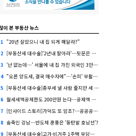
많이 본 부동산 뉴스
"20년 살았으니 내 집 되게 해달라?"
1
[부동산세 대수술]'2년내 팔아라'…뒷문은 열었다
2
'난 없는데…' 서울에 내 집 가진 외국인 3만3000명
3
"오른 양도세, 결국 매수자에"…'손피' 부활할까?
4
[부동산세 대수술]종부세 낼 사람 줄지만 세 부담 커진다
5
월세세액공제한도 200만원 는다…공제액 최대 54만원↑
6
[인사이드 스토리]가덕도 또 암초?…공공공사의 '굴레'
7
숨죽인 강남…반도체 훈풍은 '동탄발 호남선'?
8
[부동산세 대수술]고가·비거주 1주택 부담…'대전족'도 불똥
9