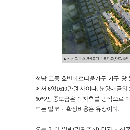
▲ 성남 고등 호반베르디움 조감도(자료: 호반
성남 고등 호반베르디움가구 가구 당 
에서 6억1610만원 사이다. 분양대금의
60%인 중도금은 이자후불 방식으로 대출
드는 발코니 확장비용은 유상이다.
오는 31일 일반(기관추천)·다자녀·