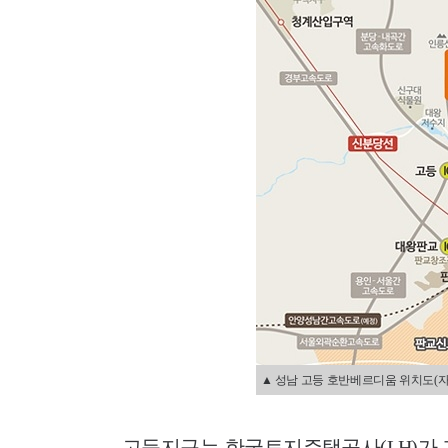
▲ 성남 고등 호반베르디움 위치도(자
고등지구는 한국토지주택공사(LH)가 