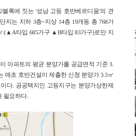
2블록에 짓는 '성남 고등 호반베르디움'의 견
지는 지하 3층~지상 14층 19개동 총 768가
(▲A타입 685가구 ▲B타입 83가구)로만 지
 아파트의 평균 분양가를 공급면적 기준 3.
이는 애초 호반건설이 제출한 신청 분양가 3.3㎡
은 것이다. 공공택지인 고등지구는 분양가상한제
 필요하다.