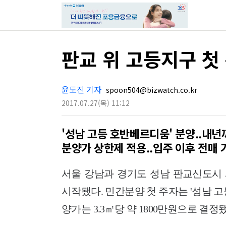
판교 위 고등지구 첫 
윤도진 기자
spoon504@bizwatch.co.kr
2017.07.27
(목)
11:12
'성남 고등 호반베르디움' 분양..내
분양가 상한제 적용..입주 이후 전매 
서울 강남과 경기도 성남 판교신도시
시작됐다. 민간분양 첫 주자는 '성남 
양가는 3.3㎡당 약 1800만원으로 결정