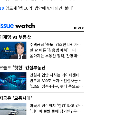
양도세 '캡 10억' 법안에 반대의견 '불티'
10
more
이재명 vs 부동산
주택공급 '속도' 강조한 LH 이성훈 "전력질주해야"
한 발 빠른 '김용범 페북'…더 강한 부동산 규제 나오나
쏟아지는 부동산 정책, 간명해져야
오늘도 '핫한' 건설부동산
건설사 입맛 다시는 데이터센터…암초는 '주민 반대'
반도체 800조 투자…건설사들 "물 들어온다!"
'1.3조' 성수4지구, 롯데 품으로…'성수르엘 S70' 거듭
지금은 '교통시대'
마곡서 성수까지 '한강' 타고 갔습니다
"타이어 절반 물에 잠기면? 무조건 탈출하세요"