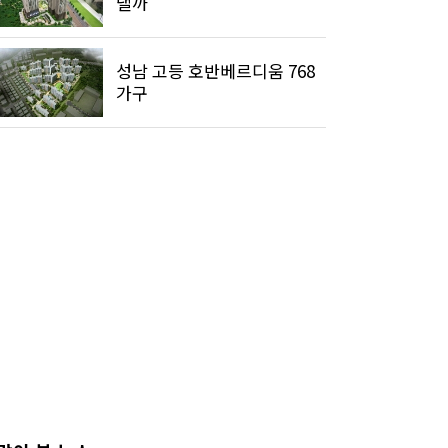
낼까
성남 고등 호반베르디움 768
가구