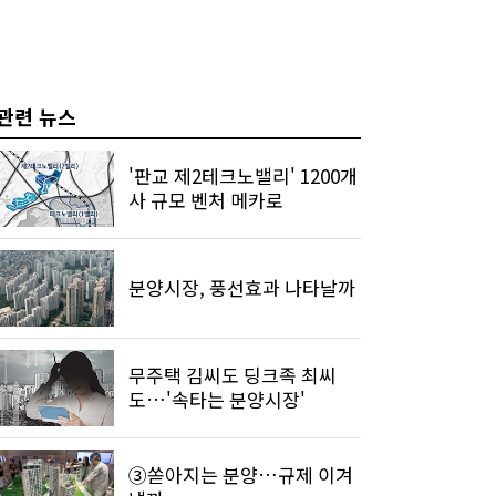
관련 뉴스
'판교 제2테크노밸리' 1200개
사 규모 벤처 메카로
분양시장, 풍선효과 나타날까
무주택 김씨도 딩크족 최씨
도…'속타는 분양시장'
③쏟아지는 분양…규제 이겨