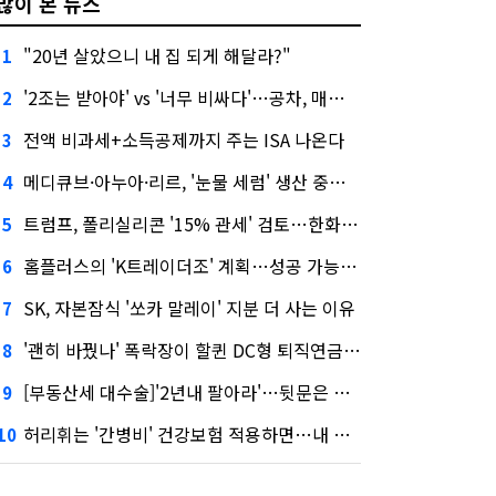
많이 본 뉴스
"20년 살았으니 내 집 되게 해달라?"
1
'2조는 받아야' vs '너무 비싸다'…공차, 매각 성공할까
2
전액 비과세+소득공제까지 주는 ISA 나온다
3
메디큐브·아누아·리르, '눈물 세럼' 생산 중단한다
4
트럼프, 폴리실리콘 '15% 관세' 검토…한화큐셀·OCI 영향은?
5
홈플러스의 'K트레이더조' 계획…성공 가능성은 '글쎄'
6
SK, 자본잠식 '쏘카 말레이' 지분 더 사는 이유
7
'괜히 바꿨나' 폭락장이 할퀸 DC형 퇴직연금…전문가 조언은
8
[부동산세 대수술]'2년내 팔아라'…뒷문은 열었다
9
허리휘는 '간병비' 건강보험 적용하면…내 간병보험은?
10