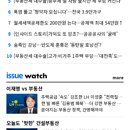
[부동산세 대수술]종부세 낼 사람 줄지만 세 부담 커진다
5
폭염 뚫고 '청약자 모십니다'…전국 3.9만가구
6
월세세액공제한도 200만원 는다…공제액 최대 54만원↑
7
[인사이드 스토리]가덕도 또 암초?…공공공사의 '굴레'
8
숨죽인 강남…반도체 훈풍은 '동탄발 호남선'?
9
[부동산세 대수술]고가·비거주 1주택 부담…'대전족'도 불똥
10
more
이재명 vs 부동산
주택공급 '속도' 강조한 LH 이성훈 "전력질주해야"
한 발 빠른 '김용범 페북'…더 강한 부동산 규제 나오나
쏟아지는 부동산 정책, 간명해져야
오늘도 '핫한' 건설부동산