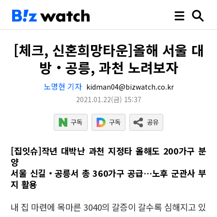
[체크, 신혼희망타운]올해 서울 대
방‧공릉, 과천 노려보자
노명현 기자
kidman04@bizwatch.co.kr
2021.01.22
(금)
15:37
[집잇슈]작년 대박난 과천 지정타 올해도 200가구 분
양
서울 신길‧공릉서 총 360가구 공급…노후 군관사 부
지 활용
내 집 마련에 목마른 3040의 갈증이 갈수록 심해지고 있