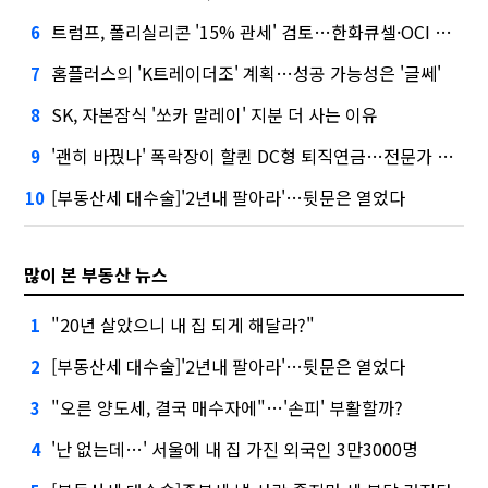
트럼프, 폴리실리콘 '15% 관세' 검토…한화큐셀·OCI 영향은?
6
홈플러스의 'K트레이더조' 계획…성공 가능성은 '글쎄'
7
SK, 자본잠식 '쏘카 말레이' 지분 더 사는 이유
8
'괜히 바꿨나' 폭락장이 할퀸 DC형 퇴직연금…전문가 조언은
9
[부동산세 대수술]'2년내 팔아라'…뒷문은 열었다
10
많이 본 부동산 뉴스
"20년 살았으니 내 집 되게 해달라?"
1
[부동산세 대수술]'2년내 팔아라'…뒷문은 열었다
2
"오른 양도세, 결국 매수자에"…'손피' 부활할까?
3
'난 없는데…' 서울에 내 집 가진 외국인 3만3000명
4