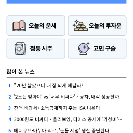
많이 본 뉴스
"20년 살았으니 내 집 되게 해달라?"
1
'2조는 받아야' vs '너무 비싸다'…공차, 매각 성공할까
2
전액 비과세+소득공제까지 주는 ISA 나온다
3
2000원도 비싸다…올리브영, 다이소 공세에 '가성비'로 맞불
4
메디큐브·아누아·리르, '눈물 세럼' 생산 중단한다
5