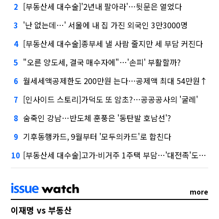
[부동산세 대수술]'2년내 팔아라'…뒷문은 열었다
2
'난 없는데…' 서울에 내 집 가진 외국인 3만3000명
3
[부동산세 대수술]종부세 낼 사람 줄지만 세 부담 커진다
4
"오른 양도세, 결국 매수자에"…'손피' 부활할까?
5
월세세액공제한도 200만원 는다…공제액 최대 54만원↑
6
[인사이드 스토리]가덕도 또 암초?…공공공사의 '굴레'
7
숨죽인 강남…반도체 훈풍은 '동탄발 호남선'?
8
기후동행카드, 9월부터 '모두의카드'로 합친다
9
[부동산세 대수술]고가·비거주 1주택 부담…'대전족'도 불똥
10
more
이재명 vs 부동산