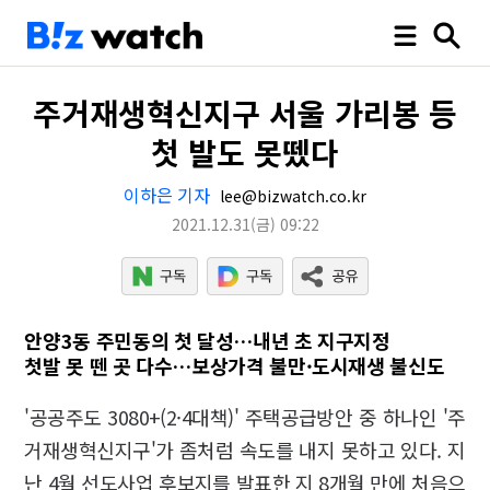
주거재생혁신지구 서울 가리봉 등
첫 발도 못뗐다
이하은 기자
lee@bizwatch.co.kr
2021.12.31
(금)
09:22
안양3동 주민동의 첫 달성…내년 초 지구지정
첫발 못 뗀 곳 다수…보상가격 불만·도시재생 불신도
'공공주도 3080+(2·4대책)' 주택공급방안 중 하나인 '주
거재생혁신지구'가 좀처럼 속도를 내지 못하고 있다. 지
난 4월 선도사업 후보지를 발표한 지 8개월 만에 처음으