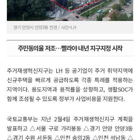
경기 안양시 안양3동 전경 / 사진=LH
주민동의율 저조…빨라야 내년 지구지정 시작
주거재생혁신지구는 LH 등 공기업이 주거 취약지역에
신규주택을 빠르게 공급하도록 각종 특례를 적용하는
지역이다. 용도지역과 용적률을 상향하고, 생활SOC가
함께 조성될 수 있도록 정부가 사업비용을 지원한다.
국토교통부는 지난 2월4일 주거재생혁신지구 계획을
발표하고 △서울 구로 가리봉동 △경기 안양 안양3동
△경기 수원 서둔동 △인천 숭의2동 △인천 석남동 △