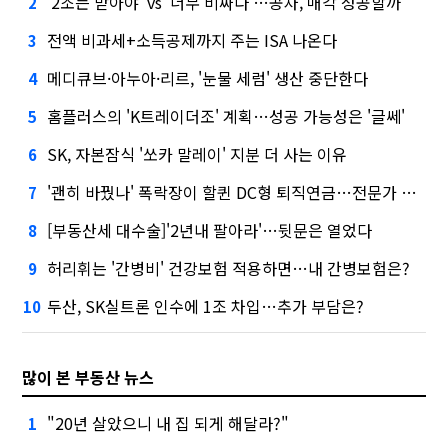
'2조는 받아야' vs '너무 비싸다'…공차, 매각 성공할까
2
전액 비과세+소득공제까지 주는 ISA 나온다
3
메디큐브·아누아·리르, '눈물 세럼' 생산 중단한다
4
홈플러스의 'K트레이더조' 계획…성공 가능성은 '글쎄'
5
SK, 자본잠식 '쏘카 말레이' 지분 더 사는 이유
6
'괜히 바꿨나' 폭락장이 할퀸 DC형 퇴직연금…전문가 조언은
7
[부동산세 대수술]'2년내 팔아라'…뒷문은 열었다
8
허리휘는 '간병비' 건강보험 적용하면…내 간병보험은?
9
두산, SK실트론 인수에 1조 차입…추가 부담은?
10
많이 본 부동산 뉴스
"20년 살았으니 내 집 되게 해달라?"
1