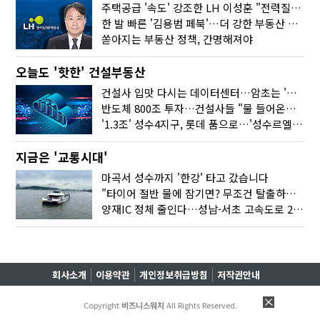
주택공급 '속도' 강조한 LH 이성훈 "전력질주해야"
한 발 빠른 '김용범 페북'…더 강한 부동산 규제 나오나
쏟아지는 부동산 정책, 간명해져야
오늘도 '핫한' 건설부동산
건설사 입맛 다시는 데이터센터…암초는 '주민 반대'
반도체 800조 투자…건설사들 "물 들어온다!"
'1.3조' 성수4지구, 롯데 품으로…'성수르엘 S70' 거듭
지금은 '교통시대'
마곡서 성수까지 '한강' 타고 갔습니다
"타이어 절반 물에 잠기면? 무조건 탈출하세요"
양재IC 정체 줄인다…성남-서초 고속도로 2029년 착공
회사소개
이용약관
개인정보취급방침
저작권안내
Copyright
비즈니스워치
All Rights Reserved.