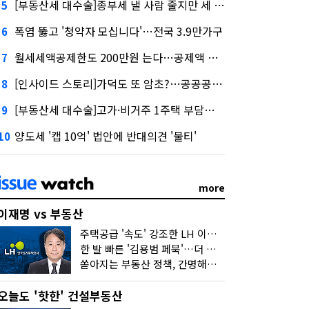
[부동산세 대수술]종부세 낼 사람 줄지만 세 부담 커진다
5
폭염 뚫고 '청약자 모십니다'…전국 3.9만가구
6
월세세액공제한도 200만원 는다…공제액 최대 54만원↑
7
[인사이드 스토리]가덕도 또 암초?…공공공사의 '굴레'
8
[부동산세 대수술]고가·비거주 1주택 부담…'대전족'도 불똥
9
양도세 '캡 10억' 법안에 반대의견 '불티'
10
more
이재명 vs 부동산
주택공급 '속도' 강조한 LH 이성훈 "전력질주해야"
한 발 빠른 '김용범 페북'…더 강한 부동산 규제 나오나
쏟아지는 부동산 정책, 간명해져야
오늘도 '핫한' 건설부동산