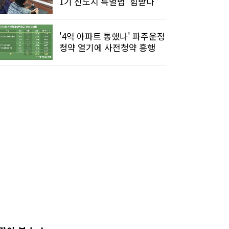
1기 신도시 특별법 '힘받나'
'4억 아파트 통했나' 파주운정
청약 열기에 사전청약 흥행