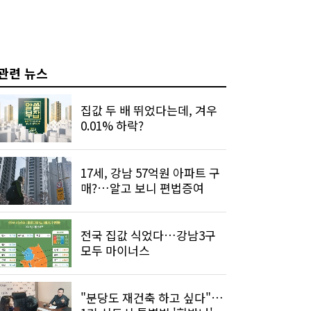
관련 뉴스
집값 두 배 뛰었다는데, 겨우
0.01% 하락?
17세, 강남 57억원 아파트 구
매?…알고 보니 편법증여
전국 집값 식었다…강남3구
모두 마이너스
"분당도 재건축 하고 싶다"…