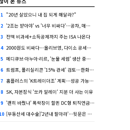
많이 본 뉴스
"20년 살았으니 내 집 되게 해달라?"
1
'2조는 받아야' vs '너무 비싸다'…공차, 매각 성공할까
2
전액 비과세+소득공제까지 주는 ISA 나온다
3
2000원도 비싸다…올리브영, 다이소 공세에 '가성비'로 맞불
4
메디큐브·아누아·리르, '눈물 세럼' 생산 중단한다
5
트럼프, 폴리실리콘 '15% 관세' 검토…한화큐셀·OCI 영향은?
6
홈플러스의 'K트레이더조' 계획…성공 가능성은 '글쎄'
7
SK, 자본잠식 '쏘카 말레이' 지분 더 사는 이유
8
'괜히 바꿨나' 폭락장이 할퀸 DC형 퇴직연금…전문가 조언은
9
[부동산세 대수술]'2년내 팔아라'…뒷문은 열었다
10