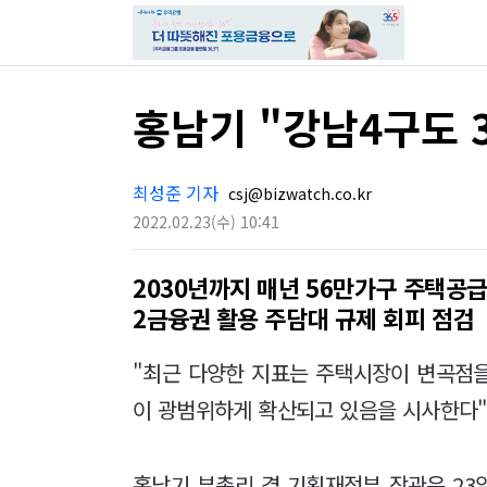
홍남기 "강남4구도 
최성준 기자
csj@bizwatch.co.kr
2022.02.23
(수)
10:41
2030년까지 매년 56만가구 주택공
2금융권 활용 주담대 규제 회피 점검
"최근 다양한 지표는 주택시장이 변곡점
이 광범위하게 확산되고 있음을 시사한다
홍남기 부총리 겸 기획재정부 장관은 23