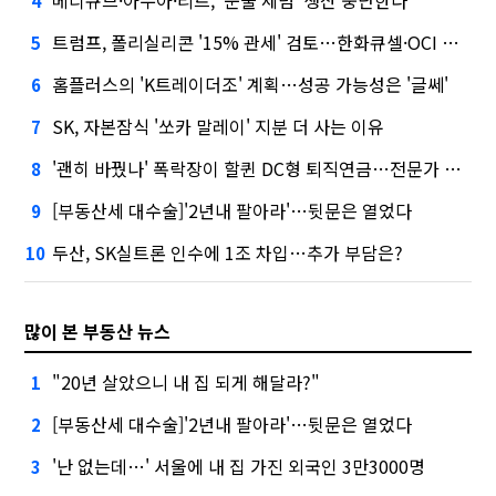
4
트럼프, 폴리실리콘 '15% 관세' 검토…한화큐셀·OCI 영향은?
5
홈플러스의 'K트레이더조' 계획…성공 가능성은 '글쎄'
6
SK, 자본잠식 '쏘카 말레이' 지분 더 사는 이유
7
'괜히 바꿨나' 폭락장이 할퀸 DC형 퇴직연금…전문가 조언은
8
[부동산세 대수술]'2년내 팔아라'…뒷문은 열었다
9
두산, SK실트론 인수에 1조 차입…추가 부담은?
10
많이 본 부동산 뉴스
"20년 살았으니 내 집 되게 해달라?"
1
[부동산세 대수술]'2년내 팔아라'…뒷문은 열었다
2
'난 없는데…' 서울에 내 집 가진 외국인 3만3000명
3