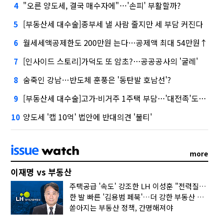
"오른 양도세, 결국 매수자에"…'손피' 부활할까?
4
[부동산세 대수술]종부세 낼 사람 줄지만 세 부담 커진다
5
월세세액공제한도 200만원 는다…공제액 최대 54만원↑
6
[인사이드 스토리]가덕도 또 암초?…공공공사의 '굴레'
7
숨죽인 강남…반도체 훈풍은 '동탄발 호남선'?
8
[부동산세 대수술]고가·비거주 1주택 부담…'대전족'도 불똥
9
양도세 '캡 10억' 법안에 반대의견 '불티'
10
more
이재명 vs 부동산
주택공급 '속도' 강조한 LH 이성훈 "전력질주해야"
한 발 빠른 '김용범 페북'…더 강한 부동산 규제 나오나
쏟아지는 부동산 정책, 간명해져야