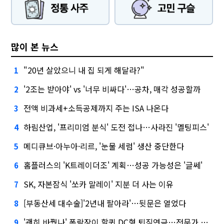
많이 본 뉴스
"20년 살았으니 내 집 되게 해달라?"
1
'2조는 받아야' vs '너무 비싸다'…공차, 매각 성공할까
2
전액 비과세+소득공제까지 주는 ISA 나온다
3
하림산업, '프리미엄 분식' 도전 접나…사라진 '멜팅피스'
4
메디큐브·아누아·리르, '눈물 세럼' 생산 중단한다
5
홈플러스의 'K트레이더조' 계획…성공 가능성은 '글쎄'
6
SK, 자본잠식 '쏘카 말레이' 지분 더 사는 이유
7
[부동산세 대수술]'2년내 팔아라'…뒷문은 열었다
8
'괜히 바꿨나' 폭락장이 할퀸 DC형 퇴직연금…전문가 조언은
9