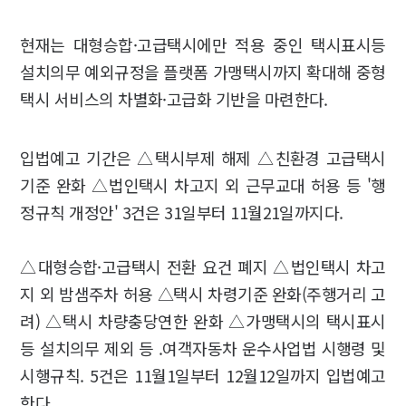
현재는 대형승합·고급택시에만 적용 중인 택시표시등
설치의무 예외규정을 플랫폼 가맹택시까지 확대해 중형
택시 서비스의 차별화·고급화 기반을 마련한다.
입법예고 기간은 △택시부제 해제 △친환경 고급택시
기준 완화 △법인택시 차고지 외 근무교대 허용 등 '행
정규칙 개정안' 3건은 31일부터 11월21일까지다.
△대형승합·고급택시 전환 요건 폐지 △법인택시 차고
지 외 밤샘주차 허용 △택시 차령기준 완화(주행거리 고
려) △택시 차량충당연한 완화 △가맹택시의 택시표시
등 설치의무 제외 등 .여객자동차 운수사업법 시행령 및
시행규칙. 5건은 11월1일부터 12월12일까지 입법예고
한다.