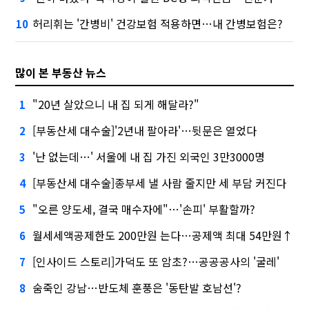
허리휘는 '간병비' 건강보험 적용하면…내 간병보험은?
10
많이 본 부동산 뉴스
"20년 살았으니 내 집 되게 해달라?"
1
[부동산세 대수술]'2년내 팔아라'…뒷문은 열었다
2
'난 없는데…' 서울에 내 집 가진 외국인 3만3000명
3
[부동산세 대수술]종부세 낼 사람 줄지만 세 부담 커진다
4
"오른 양도세, 결국 매수자에"…'손피' 부활할까?
5
월세세액공제한도 200만원 는다…공제액 최대 54만원↑
6
[인사이드 스토리]가덕도 또 암초?…공공공사의 '굴레'
7
숨죽인 강남…반도체 훈풍은 '동탄발 호남선'?
8