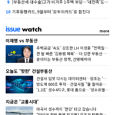
[부동산세 대수술]고가·비거주 1주택 부담…'대전족'도 불똥
9
기후동행카드, 9월부터 '모두의카드'로 합친다
10
more
이재명 vs 부동산
주택공급 '속도' 강조한 LH 이성훈 "전력질주해야"
한 발 빠른 '김용범 페북'…더 강한 부동산 규제 나오나
쏟아지는 부동산 정책, 간명해져야
오늘도 '핫한' 건설부동산
건설사 입맛 다시는 데이터센터…암초는 '주민 반대'
반도체 800조 투자…건설사들 "물 들어온다!"
'1.3조' 성수4지구, 롯데 품으로…'성수르엘 S70' 거듭
지금은 '교통시대'
마곡서 성수까지 '한강' 타고 갔습니다
"타이어 절반 물에 잠기면? 무조건 탈출하세요"