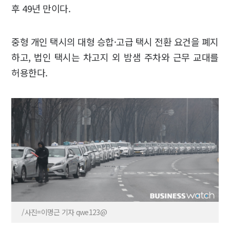
후 49년 만이다.
중형 개인 택시의 대형 승합·고급 택시 전환 요건을 폐지
하고, 법인 택시는 차고지 외 밤샘 주차와 근무 교대를
허용한다.
/사진=이명근 기자 qwe123@