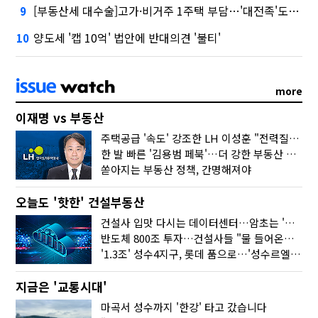
[부동산세 대수술]고가·비거주 1주택 부담…'대전족'도 불똥
9
양도세 '캡 10억' 법안에 반대의견 '불티'
10
more
이재명 vs 부동산
주택공급 '속도' 강조한 LH 이성훈 "전력질주해야"
한 발 빠른 '김용범 페북'…더 강한 부동산 규제 나오나
쏟아지는 부동산 정책, 간명해져야
오늘도 '핫한' 건설부동산
건설사 입맛 다시는 데이터센터…암초는 '주민 반대'
반도체 800조 투자…건설사들 "물 들어온다!"
'1.3조' 성수4지구, 롯데 품으로…'성수르엘 S70' 거듭
지금은 '교통시대'
마곡서 성수까지 '한강' 타고 갔습니다