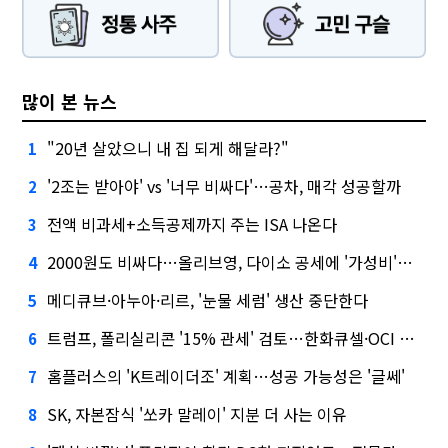
많이 본 뉴스
"20년 살았으니 내 집 되게 해달라?"
1
'2조는 받아야' vs '너무 비싸다'…공차, 매각 성공할까
2
전액 비과세+소득공제까지 주는 ISA 나온다
3
2000원도 비싸다…올리브영, 다이소 공세에 '가성비'로 맞불
4
메디큐브·아누아·리르, '눈물 세럼' 생산 중단한다
5
트럼프, 폴리실리콘 '15% 관세' 검토…한화큐셀·OCI 영향은?
6
홈플러스의 'K트레이더조' 계획…성공 가능성은 '글쎄'
7
SK, 자본잠식 '쏘카 말레이' 지분 더 사는 이유
8