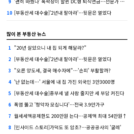
'괜히 바꿨나' 폭락장이 할퀸 DC형 퇴직연금…전문가 조언은
9
[부동산세 대수술]'2년내 팔아라'…뒷문은 열었다
10
많이 본 부동산 뉴스
"20년 살았으니 내 집 되게 해달라?"
1
[부동산세 대수술]'2년내 팔아라'…뒷문은 열었다
2
"오른 양도세, 결국 매수자에"…'손피' 부활할까?
3
'난 없는데…' 서울에 내 집 가진 외국인 3만3000명
4
[부동산세 대수술]종부세 낼 사람 줄지만 세 부담 커진다
5
폭염 뚫고 '청약자 모십니다'…전국 3.9만가구
6
월세세액공제한도 200만원 는다…공제액 최대 54만원↑
7
[인사이드 스토리]가덕도 또 암초?…공공공사의 '굴레'
8